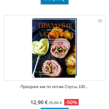
Праздник как по нотам.Соусы.100...
12,90 €
-50%
25,80 €