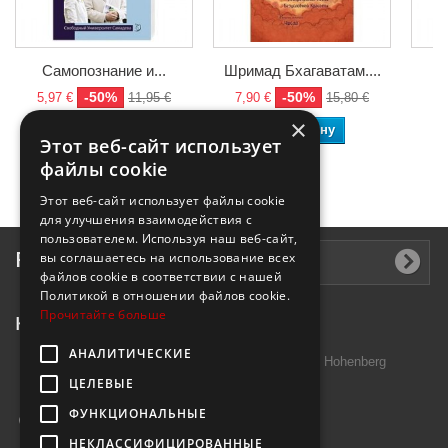
Самопознание и...
Шримад Бхагаватам....
У
-50%
-50%
5,97 €
11,95 €
7,90 €
15,80 €
3
×
В корзину
В корзину
Этот веб-сайт использует
файлы cookie
Этот веб-сайт использует файлы cookie
для улучшения взаимодействия с
пользователем. Используя наш веб-сайт,
Рассылка
вы соглашаетесь на использование всех
файлов cookie в соответствии с нашей
Политикой в ​​отношении файлов cookie.
Прочитайте больше
Контактная информация
АНАЛИТИЧЕСКИЕ
Introtek GmbH, Hutschenreuther Str. 13 95691 Hohenberg
ЦЕЛЕВЫЕ
Deutschland
ФУНКЦИОНАЛЬНЫЕ
Звоните нам:
+49 9632 7999000
НЕКЛАССИФИЦИРОВАННЫЕ