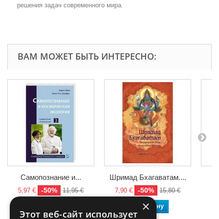
решения задач современного мира.
ВАМ МОЖЕТ БЫТЬ ИНТЕРЕСНО:
Самопознание и...
Шримад Бхагаватам....
У
-50%
-50%
5,97 €
11,95 €
7,90 €
15,80 €
3
×
В корзину
В корзину
Этот веб-сайт использует