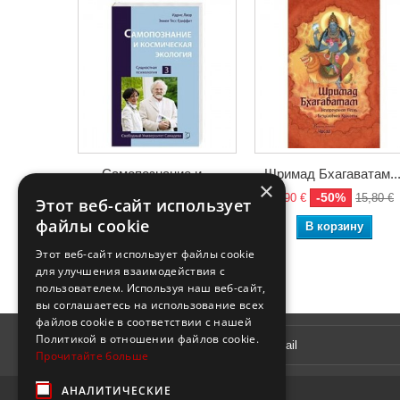
Самопознание и...
Шримад Бхагаватам...
×
-50%
-50%
5,97 €
11,95 €
7,90 €
15,80 €
Этот веб-сайт использует
файлы cookie
В корзину
В корзину
Этот веб-сайт использует файлы cookie
для улучшения взаимодействия с
пользователем. Используя наш веб-сайт,
вы соглашаетесь на использование всех
файлов cookie в соответствии с нашей
Рассылка
Политикой в ​​отношении файлов cookie.
Прочитайте больше
АНАЛИТИЧЕСКИЕ