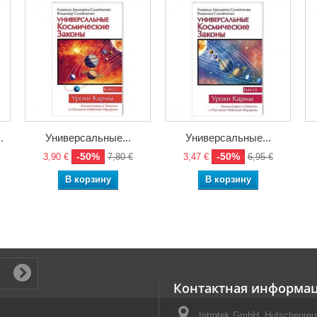
.
Универсальные...
Универсальные...
-50%
-50%
3,90 €
7,80 €
3,47 €
6,95 €
В корзину
В корзину
Контактная информа
Introtek GmbH, Hutschenreut