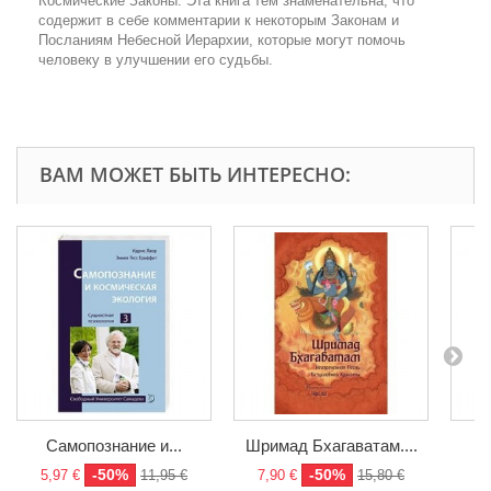
Космические Законы. Эта книга тем знаменательна, что
содержит в себе комментарии к некоторым Законам и
Посланиям Небесной Иерархии, которые могут помочь
человеку в улучшении его судьбы.
ВАМ МОЖЕТ БЫТЬ ИНТЕРЕСНО:
Самопознание и...
Шримад Бхагаватам....
У
-50%
-50%
5,97 €
11,95 €
7,90 €
15,80 €
3