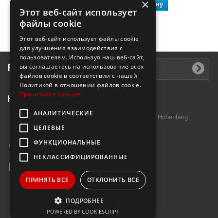
×
В корзину
В корзину
Этот веб-сайт использует
файлы cookie
Этот веб-сайт использует файлы cookie
для улучшения взаимодействия с
пользователем. Используя наш веб-сайт,
Рассылка
вы соглашаетесь на использование всех
файлов cookie в соответствии с нашей
Политикой в ​​отношении файлов cookie.
Прочитайте больше
Контактная информация
АНАЛИТИЧЕСКИЕ
Introtek GmbH, Hutschenreuther Str. 13 95691 Hohenberg
ЦЕЛЕВЫЕ
Deutschland
ФУНКЦИОНАЛЬНЫЕ
Звоните нам:
+49 9632 7999000
НЕКЛАССИФИЦИРОВАННЫЕ
E-mail:
info@janzenshop.de
ПРИНЯТЬ ВСЕ
ОТКЛОНИТЬ ВСЕ
ПОДРОБНЕЕ
POWERED BY COOKIESCRIPT