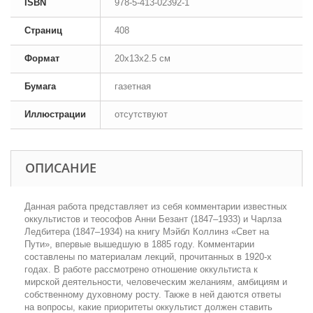
ISBN
978-5-413-02392-1
Страниц
408
Формат
20x13x2.5 см
Бумага
газетная
Иллюстрации
отсутствуют
ОПИСАНИЕ
Данная работа представляет из себя комментарии известных
оккультистов и теософов Анни Безант (1847–1933) и Чарлза
Ледбитера (1847–1934) на книгу Мэйбл Коллинз «Свет на
Пути», впервые вышедшую в 1885 году. Комментарии
составлены по материалам лекций, прочитанных в 1920-х
годах. В работе рассмотрено отношение оккультиста к
мирской деятельности, человеческим желаниям, амбициям и
собственному духовному росту. Также в ней даются ответы
на вопросы, какие приоритеты оккультист должен ставить