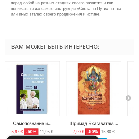
перед собой на разных стадиях своего развития и как
понимать те же самые инструкции «Света на Пути» на тех
или иных этапах своего продвижения и истине.
ВАМ МОЖЕТ БЫТЬ ИНТЕРЕСНО:
Самопознание и...
Шримад Бхагаватам....
У
-50%
-50%
5,97 €
11,95 €
7,90 €
15,80 €
3