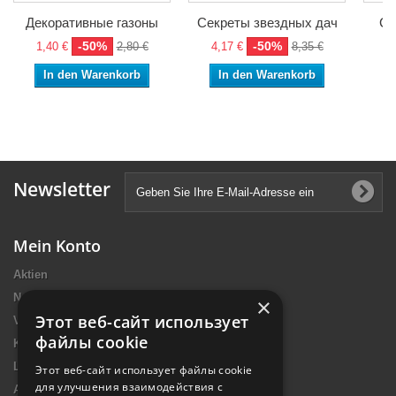
Декоративные газоны
Секреты звездных дач
Са
-50%
-50%
1,40 €
2,80 €
4,17 €
8,35 €
7,
In den Warenkorb
In den Warenkorb
Newsletter
Mein Konto
Aktien
Neue Artikel
×
Этот веб-сайт использует
Verkaufshits
файлы cookie
Kontakt
Lieferung
Этот веб-сайт использует файлы cookie
для улучшения взаимодействия с
Allgemeine Nutzungsbedingungen