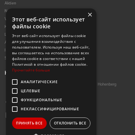
Aktien
Neue Artikel
×
Этот веб-сайт использует
Verkaufshits
файлы cookie
Kontakt
Lieferung
Этот веб-сайт использует файлы cookie
для улучшения взаимодействия с
Allgemeine Nutzungsbedingungen
пользователем. Используя наш веб-сайт,
Impressum Introtek
вы соглашаетесь на использование всех
Sitemap
файлов cookie в соответствии с нашей
Политикой в ​​отношении файлов cookie.
Прочитайте больше
Kontakt
АНАЛИТИЧЕСКИЕ
Introtek GmbH, Hutschenreuther Str. 13 95691 Hohenberg
ЦЕЛЕВЫЕ
Deutschland
ФУНКЦИОНАЛЬНЫЕ
Rufen Sie uns an:
+49 9632 7999000
НЕКЛАССИФИЦИРОВАННЫЕ
E-Mail
info@janzenshop.de
ПРИНЯТЬ ВСЕ
ОТКЛОНИТЬ ВСЕ