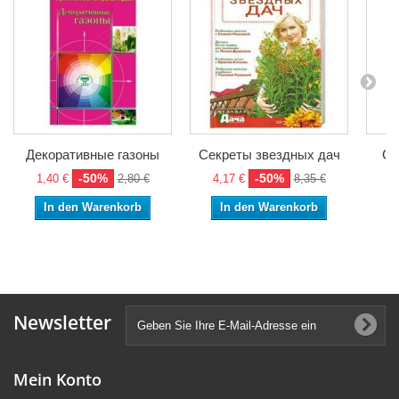
Декоративные газоны
Секреты звездных дач
Са
-50%
-50%
1,40 €
2,80 €
4,17 €
8,35 €
7,
In den Warenkorb
In den Warenkorb
Newsletter
Mein Konto