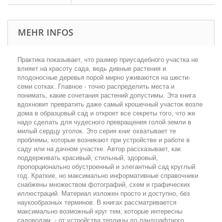
MEHR INFOS
Практика показывает, что размер приусадебного участка не
влияет на красоту сада, ведь дивные растения и
плодоносные деревья порой мирно уживаются на шести-
семи сотках. Главное - точно распределить места и
понимать, какие сочетания растений допустимы. Эта книга
вдохновит превратить даже самый крошечный участок возле
дома в образцовый сад и откроет все секреты того, что же
надо сделать для чудесного превращения голой земли в
милый сердцу уголок. Это серия книг охватывает те
проблемы, которые возникают при устройстве и работе в
саду или на дачном участке. Автор рассказывает, как
поддерживать красивый, стильный, здоровый,
пропорционально обустроенный и элегантный сад круглый
год. Краткие, но максимально информативные справочники
снабжены множеством фотографий, схем и графических
иллюстраций. Материал изложен просто и доступно, без
наукообразных терминов. В книгах рассматривается
максимально возможный круг тем, которые интересны
садоводам, - от устройства теплицы до ландшафтного