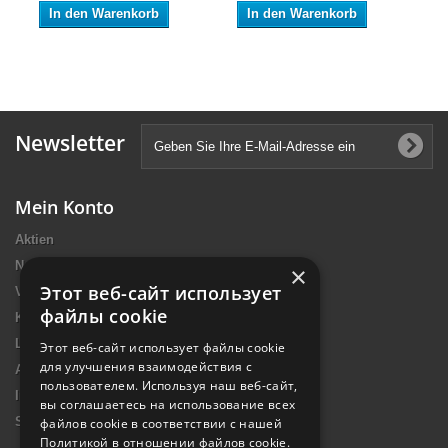
In den Warenkorb
In den Warenkorb
Newsletter
Mein Konto
Aktien
Neue Artikel
×
Этот веб-сайт использует
Verkaufshits
файлы cookie
Kontakt
Lieferung
Этот веб-сайт использует файлы cookie
для улучшения взаимодействия с
Allgemeine Nutzungsbedingungen
пользователем. Используя наш веб-сайт,
Impressum Introtek
вы соглашаетесь на использование всех
Sitemap
файлов cookie в соответствии с нашей
Политикой в ​​отношении файлов cookie.