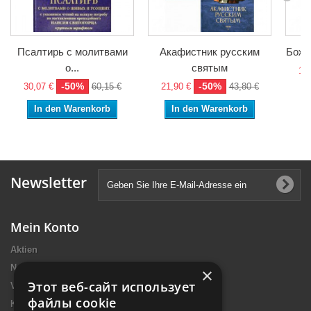
Псалтирь с молитвами
Акафистник русским
Боже
о...
святым
19,
-50%
-50%
30,07 €
60,15 €
21,90 €
43,80 €
In den Warenkorb
In den Warenkorb
Newsletter
Mein Konto
Aktien
Neue Artikel
×
Этот веб-сайт использует
Verkaufshits
файлы cookie
Kontakt