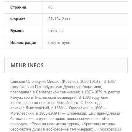
Страниц
48
Формат
21x13x.2 см
Бумага
газетная
Иллюстрации
отсутствуют
MEHR INFOS
Епископ Олонецкий Мисаил (Крылов), 1838-1918 гг. В 1867
году окончил Петербургскую Духовную Академию;
преподавал в Саратовской семинарии; в 1876-1879 гг. ректор
Калужской и Тифлисской семинарий. В 1893 году был
хиротонисан во епископа Можайского. С 1885 года —
епископ Дмитровский, с 1889 — Орловский, с 1896 —
Могилевский, в 1905-1909 гг.— Олонецкий. Ему принадлежат
богословские и духовно-нравственные сочинения: «Бог в
природе», «Религия магометан-турок», «Христовы истины:
бессмертие души и воскресение тел умерших», «Московский