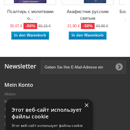
Псалтирь с молитвами
Акафистник русским
Боже
о...
святым
19,
-50%
-50%
30,07 €
60,15 €
21,90 €
43,80 €
In den Warenkorb
In den Warenkorb
Newsletter
Mein Konto
Aktien
Neue Artikel
×
Этот веб-сайт использует
Verkaufshits
файлы cookie
Kontakt
Lieferung
Этот веб-сайт использует файлы cookie