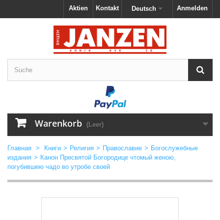
Aktien
Kontakt
Anmelden
Deutsch
Warenkorb
(Leer)
Главная
>
Книги
>
Религия
>
Православие
>
Богослужебные
издания
>
Канон Пресвятой Богородице чтомый женою,
погубившею чадо во утробе своей