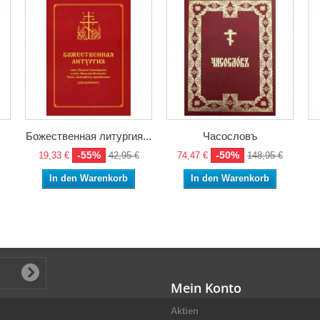
Божественная литургия...
Часословъ
-55%
-50%
19,33 €
42,95 €
74,47 €
148,95 €
In den Warenkorb
In den Warenkorb
Mein Konto
Aktien