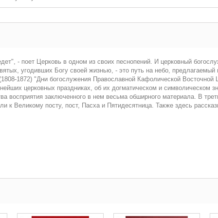
едет", - поет Церковь в одном из своих песнопений. И церковный богос
ятых, угодивших Богу своей жизнью, - это путь на небо, предлагаемый
(1808-1872) "Дни богослужения Православной Кафолической Восточной Ц
жнейших церковных праздниках, об их догматическом и символическом зн
тва восприятия заключенного в нем весьма обширного материала. В трет
и к Великому посту, пост, Пасха и Пятидесятница. Также здесь рассказ