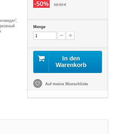
-50%
68,50 €
возведет',
ерковный
Menge
и
In den
Warenkorb
Auf meine Wunschliste