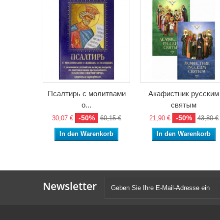
Псалтирь с молитвами
Акафистник русским
о...
святым
-50%
-50%
30,07 €
60,15 €
21,90 €
43,80 €
In den Warenkorb
In den Warenkorb
Newsletter