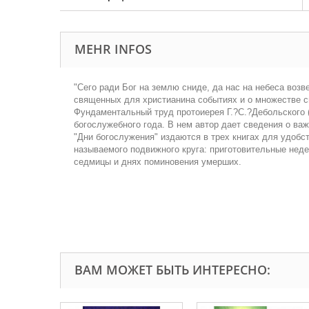
MEHR INFOS
"Сего ради Бог на землю сниде, да нас на небеса возв
священных для христианина событиях и о множестве св
Фундаментальный труд протоиерея Г.?С.?Дебольского 
богослужебного года. В нем автор дает сведения о ва
"Дни богослужения" издаются в трех книгах для удобс
называемого подвижного круга: приготовительные недел
седмицы и днях поминовения умерших.
ВАМ МОЖЕТ БЫТЬ ИНТЕРЕСНО: