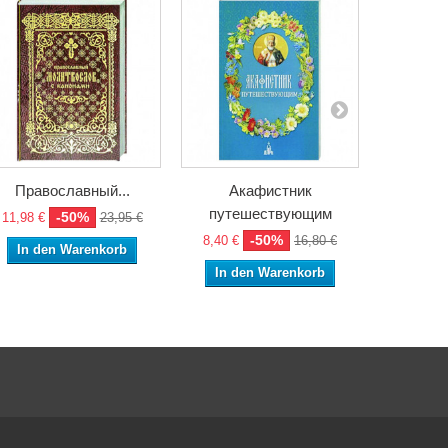
Православный...
Акафистник
Книги 
путешествующим
-50%
11,98 €
23,95 €
30,58 €
-50%
8,40 €
16,80 €
In den Warenkorb
In de
In den Warenkorb