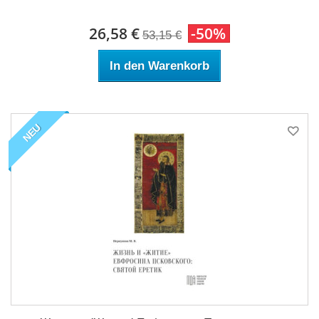
26,58 €
-50%
53,15 €
In den Warenkorb
NEU