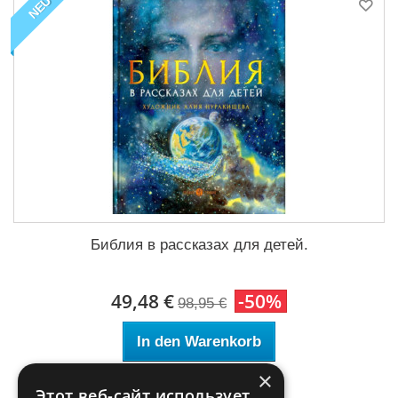
NEU
Библия в рассказах для детей.
49,48 €
-50%
98,95 €
In den Warenkorb
×
Этот веб-сайт использует