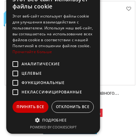
файлы cookie
NEU
Этот веб-сайт использует файлы cookie
для улучшения взаимодействия с
пользователем. Используя наш веб-сайт,
вы соглашаетесь на использование всех
файлов cookie в соответствии с нашей
Политикой в ​​отношении файлов cookie.
Прочитайте больше
АНАЛИТИЧЕСКИЕ
ЦЕЛЕВЫЕ
ФУНКЦИОНАЛЬНЫЕ
НЕКЛАССИФИЦИРОВАННЫЕ
Современная практика православного...
ПРИНЯТЬ ВСЕ
ОТКЛОНИТЬ ВСЕ
72,40 €
-50%
144,80 €
ПОДРОБНЕЕ
In den Warenkorb
POWERED BY COOKIESCRIPT