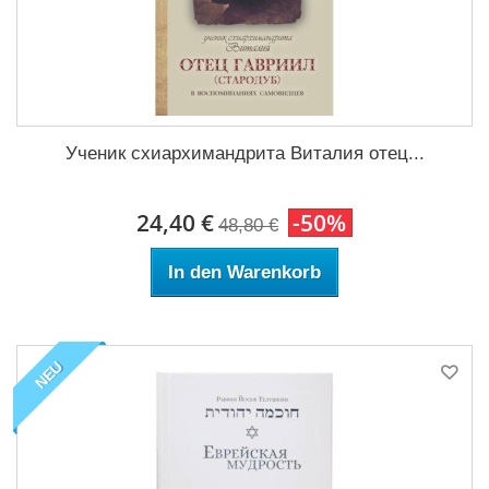
Ученик схиархимандрита Виталия отец...
24,40 €
-50%
48,80 €
In den Warenkorb
NEU