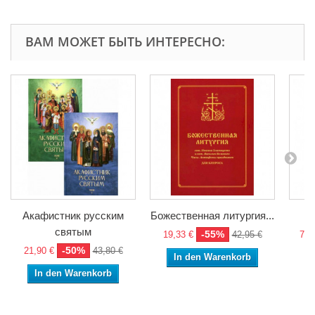
ВАМ МОЖЕТ БЫТЬ ИНТЕРЕСНО:
Акафистник русским
Божественная литургия...
святым
-55%
19,33 €
42,95 €
74,
-50%
21,90 €
43,80 €
In den Warenkorb
In den Warenkorb