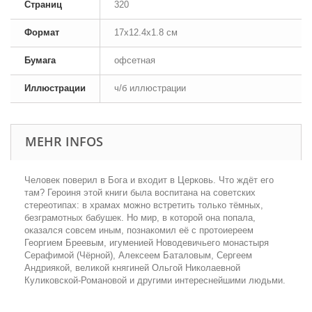
Страниц
320
Формат
17x12.4x1.8 см
Бумага
офсетная
Иллюстрации
ч/б иллюстрации
MEHR INFOS
Человек поверил в Бога и входит в Церковь. Что ждёт его
там? Героиня этой книги была воспитана на советских
стереотипах: в храмах можно встретить только тёмных,
безграмотных бабушек. Но мир, в которой она попала,
оказался совсем иным, познакомил её с протоиереем
Георгием Бреевым, игуменией Новодевичьего монастыря
Серафимой (Чёрной), Алексеем Баталовым, Сергеем
Андриякой, великой княгиней Ольгой Николаевной
Куликовской-Романовой и другими интереснейшими людьми.