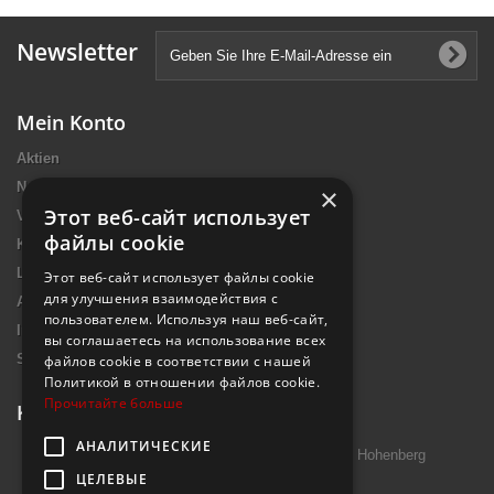
Newsletter
Mein Konto
Aktien
Neue Artikel
×
Этот веб-сайт использует
Verkaufshits
файлы cookie
Kontakt
Lieferung
Этот веб-сайт использует файлы cookie
для улучшения взаимодействия с
Allgemeine Nutzungsbedingungen
пользователем. Используя наш веб-сайт,
Impressum Introtek
вы соглашаетесь на использование всех
Sitemap
файлов cookie в соответствии с нашей
Политикой в ​​отношении файлов cookie.
Прочитайте больше
Kontakt
АНАЛИТИЧЕСКИЕ
Introtek GmbH, Hutschenreuther Str. 13 95691 Hohenberg
ЦЕЛЕВЫЕ
Deutschland