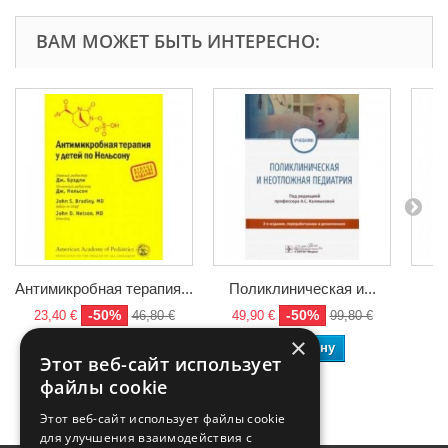
ВАМ МОЖЕТ БЫТЬ ИНТЕРЕСНО:
Антимикробная терапия...
Поликлиническая и...
Л
-50%
-50%
23,40 €
46,80 €
49,90 €
99,80 €
3
×
В корзину
В корзину
Этот веб-сайт использует
файлы cookie
Этот веб-сайт использует файлы cookie
для улучшения взаимодействия с