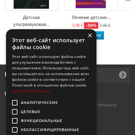
Детская
Лечение детских...
ультразвуковая...
-50%
3,98 €
7,95 €
4
-50%
54,07 €
108,15 €
×
В корзину
Этот веб-сайт использует
В корзину
файлы cookie
Этот веб-сайт использует файлы cookie
для улучшения взаимодействия с
пользователем. Используя наш веб-сайт,
Рассылка
вы соглашаетесь на использование всех
файлов cookie в соответствии с нашей
Политикой в ​​отношении файлов cookie.
Прочитайте больше
Контактная информация
АНАЛИТИЧЕСКИЕ
Introtek GmbH, Hutschenreuther Str. 13 95691 Hohenberg
ЦЕЛЕВЫЕ
Deutschland
ФУНКЦИОНАЛЬНЫЕ
Звоните нам:
+49 9632 7999000
НЕКЛАССИФИЦИРОВАННЫЕ