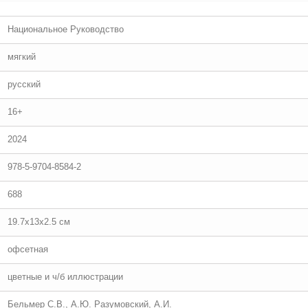
Национальное Руководство
мягкий
русский
16+
2024
978-5-9704-8584-2
688
19.7x13x2.5 см
офсетная
цветные и ч/б иллюстрации
Бельмер С.В., А.Ю. Разумовский, А.И.