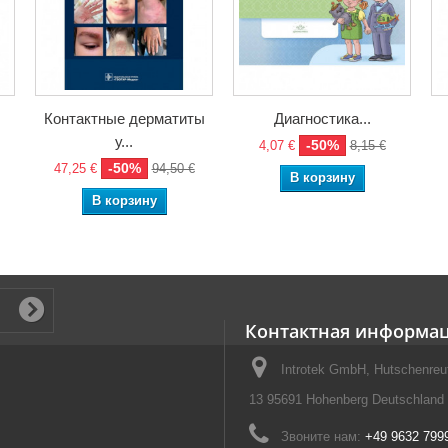
Контактные дерматиты
Диагностика...
у...
-50%
4,07 €
8,15 €
-50%
47,25 €
94,50 €
В корзину
В корзину
Контактная информа
Introtek GmbH, Hutschenreut
13 95691 Hohenberg Deutschland
Звоните нам:
+49 9632 799