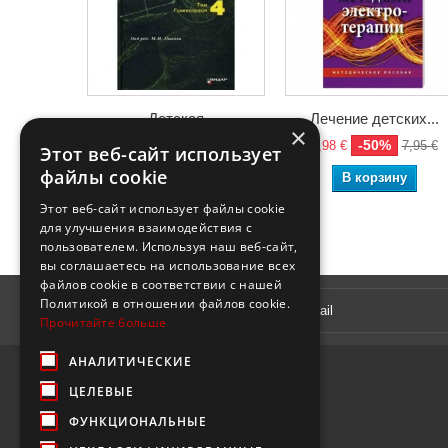
Детская
Лечение детских...
×
ультразвуковая...
-50%
3,98 €
7,95 €
Этот веб-сайт использует
-50%
54,07 €
108,15 €
файлы cookie
В корзину
В корзину
Этот веб-сайт использует файлы cookie
для улучшения взаимодействия с
пользователем. Используя наш веб-сайт,
вы соглашаетесь на использование всех
файлов cookie в соответствии с нашей
Рассылка
Политикой в ​​отношении файлов cookie.
Прочитайте больше
АНАЛИТИЧЕСКИЕ
ЦЕЛЕВЫЕ
ФУНКЦИОНАЛЬНЫЕ