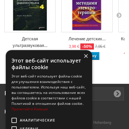
Детская
Лечение детских...
Кон
ультразвуковая...
-50%
3,98 €
7,95 €
-50%
54,07 €
108,15 €
47,
×
В корзину
Этот веб-сайт использует
В корзину
файлы cookie
Этот веб-сайт использует файлы cookie
для улучшения взаимодействия с
пользователем. Используя наш веб-сайт,
Рассылка
вы соглашаетесь на использование всех
файлов cookie в соответствии с нашей
Политикой в ​​отношении файлов cookie.
Прочитайте больше
Контактная информация
АНАЛИТИЧЕСКИЕ
Introtek GmbH, Hutschenreuther Str. 13 95691 Hohenberg
ЦЕЛЕВЫЕ