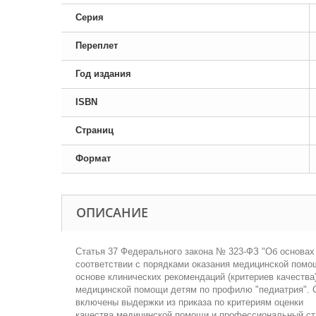
Серия
Переплет
Год издания
ISBN
Страниц
Формат
ОПИСАНИЕ
Статья 37 Федерального закона № 323-ФЗ "Об основах
соответствии с порядками оказания медицинской помо
основе клинических рекомендаций (критериев качества
медицинской помощи детям по профилю "педиатрия". С
включены выдержки из приказа по критериям оценки
качества медицинской помощи и профессиональный ста