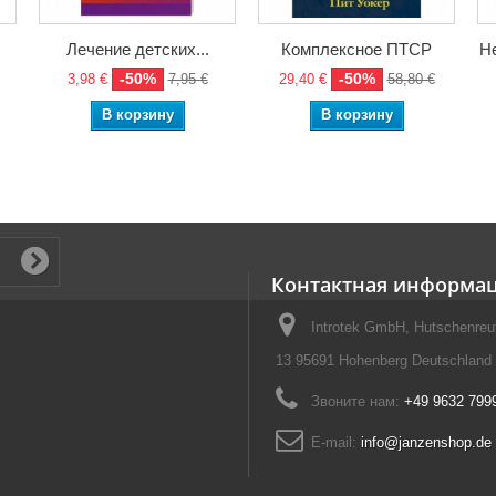
Лечение детских...
Комплексное ПТСР
Не
-50%
-50%
3,98 €
7,95 €
29,40 €
58,80 €
В корзину
В корзину
Контактная информа
Introtek GmbH, Hutschenreut
13 95691 Hohenberg Deutschland
Звоните нам:
+49 9632 799
E-mail:
info@janzenshop.de