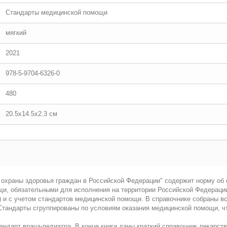
Стандарты медицинской помощи
мягкий
2021
978-5-9704-6326-0
480
20.5x14.5x2.3 см
 охраны здоровья граждан в Российской Федерации" содержит норму об 
щи, обязательными для исполнения на территории Российской Федерации
) и с учетом стандартов медицинской помощи. В справочнике собраны в
тандарты сгруппированы по условиям оказания медицинской помощи, чт
ндарт врача-педиатра. В конце книги даны краткий справочник лекарст