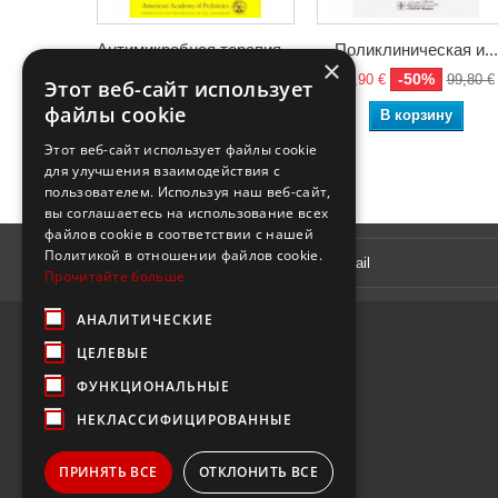
Антимикробная терапия...
Поликлиническая и...
×
-50%
-50%
23,40 €
46,80 €
49,90 €
99,80 €
Этот веб-сайт использует
файлы cookie
В корзину
В корзину
Этот веб-сайт использует файлы cookie
для улучшения взаимодействия с
пользователем. Используя наш веб-сайт,
вы соглашаетесь на использование всех
файлов cookie в соответствии с нашей
Рассылка
Политикой в ​​отношении файлов cookie.
Прочитайте больше
АНАЛИТИЧЕСКИЕ
ЦЕЛЕВЫЕ
ФУНКЦИОНАЛЬНЫЕ
НЕКЛАССИФИЦИРОВАННЫЕ
ПРИНЯТЬ ВСЕ
ОТКЛОНИТЬ ВСЕ