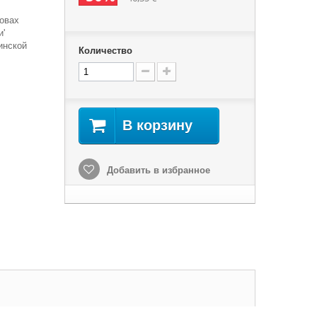
новах
и'
инской
Количество
В корзину
Добавить в избранное