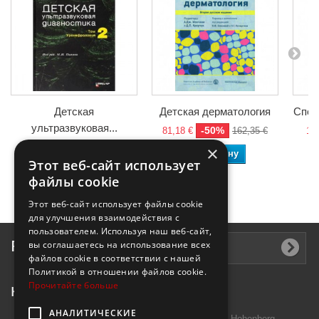
Детская
Детская дерматология
Спор
ультразвуковая...
-50%
81,18 €
162,35 €
14,
-50%
45,48 €
90,95 €
×
В корзину
Этот веб-сайт использует
В корзину
файлы cookie
Этот веб-сайт использует файлы cookie
для улучшения взаимодействия с
пользователем. Используя наш веб-сайт,
Рассылка
вы соглашаетесь на использование всех
файлов cookie в соответствии с нашей
Политикой в ​​отношении файлов cookie.
Прочитайте больше
Контактная информация
АНАЛИТИЧЕСКИЕ
Introtek GmbH, Hutschenreuther Str. 13 95691 Hohenberg