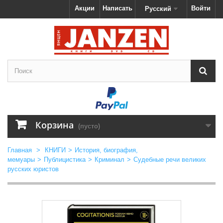
Акции
Написать
Войти
Русский
Корзина
(пусто)
Главная
>
КНИГИ
>
История, биография,
мемуары
>
Публицистика
>
Криминал
>
Судебные речи великих
русских юристов