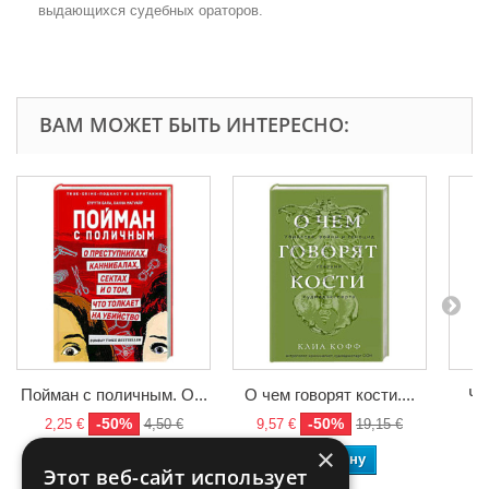
выдающихся судебных ораторов.
ВАМ МОЖЕТ БЫТЬ ИНТЕРЕСНО:
Пойман с поличным. О...
О чем говорят кости....
Че
-50%
-50%
2,25 €
4,50 €
9,57 €
19,15 €
8,
×
В корзину
В корзину
Этот веб-сайт использует