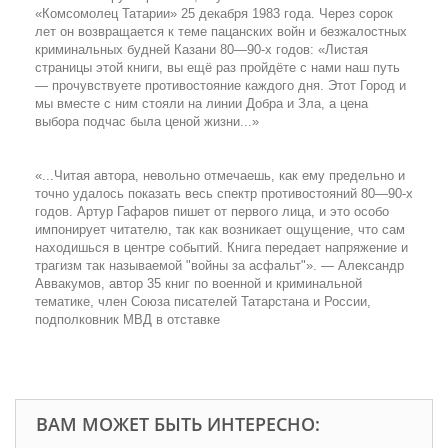
«Комсомолец Татарии» 25 декабря 1983 года. Через сорок
лет он возвращается к теме пацанских войн и безжалостных
криминальных будней Казани 80—90-х годов: «Листая
страницы этой книги, вы ещё раз пройдёте с нами наш путь
— прочувствуете противостояние каждого дня. Этот Город и
мы вместе с ним стояли на линии Добра и Зла, а цена
выбора подчас была ценой жизни...»
«...Читая автора, невольно отмечаешь, как ему предельно и
точно удалось показать весь спектр противостояний 80—90-х
годов. Артур Гафаров пишет от первого лица, и это особо
импонирует читателю, так как возникает ощущение, что сам
находишься в центре событий. Книга передает напряжение и
трагизм так называемой "войны за асфальт"». — Александр
Аввакумов, автор 35 книг по военной и криминальной
тематике, член Союза писателей Татарстана и России,
подполковник МВД в отставке
ВАМ МОЖЕТ БЫТЬ ИНТЕРЕСНО: