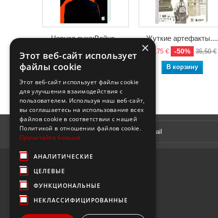
Черная рука:Война...
Жуткие артефакты....
×
-50%
-50%
8,25 €
16,50 €
17,75 €
35,50 €
Этот веб-сайт использует
файлы cookie
В корзину
В корзину
Этот веб-сайт использует файлы cookie
для улучшения взаимодействия с
пользователем. Используя наш веб-сайт,
вы соглашаетесь на использование всех
файлов cookie в соответствии с нашей
Рассылка
Политикой в ​​отношении файлов cookie.
Прочитайте больше
АНАЛИТИЧЕСКИЕ
ЦЕЛЕВЫЕ
ФУНКЦИОНАЛЬНЫЕ
НЕКЛАССИФИЦИРОВАННЫЕ