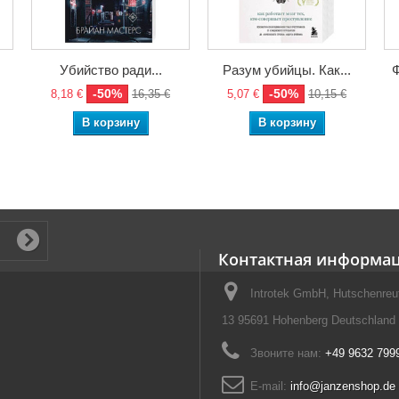
Убийство ради...
Разум убийцы. Как...
Ф
-50%
-50%
8,18 €
16,35 €
5,07 €
10,15 €
В корзину
В корзину
Контактная информа
Introtek GmbH, Hutschenreut
13 95691 Hohenberg Deutschland
Звоните нам:
+49 9632 799
E-mail:
info@janzenshop.de