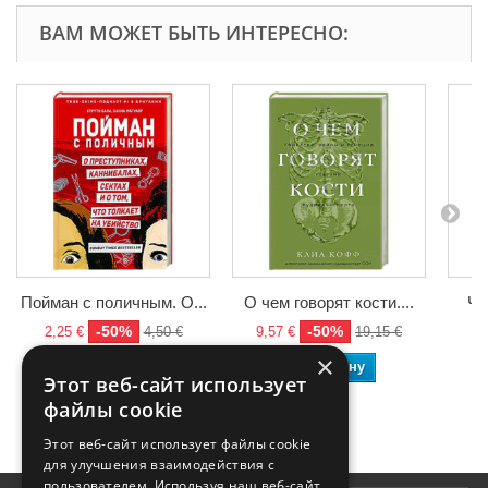
ВАМ МОЖЕТ БЫТЬ ИНТЕРЕСНО:
Пойман с поличным. О...
О чем говорят кости....
Че
-50%
-50%
2,25 €
4,50 €
9,57 €
19,15 €
8,
×
В корзину
В корзину
Этот веб-сайт использует
файлы cookie
Этот веб-сайт использует файлы cookie
для улучшения взаимодействия с
пользователем. Используя наш веб-сайт,