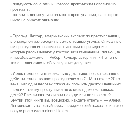
- придумать себе алиби, которое практически невозможно
проверить;
- оставить явные улики на месте преступления, на которые
никто не обратит внимание.
«Гарольд Шехтер, американский эксперт по преступлениям,
в очередной раз заходит в самые темные уголки. Описанные
им преступления напоминают истории о привидениях,
которые рассказывают у костра: захватывающие, пугающие
и незабываемые». — Роберт Колкер, автор книг «Что-то не
так с Гэлвинами» и «Исчезнувшие девушки»
«Увлекательное и максимально детальное повествование о
действительно жутких преступлениях в США в начале 20-го
века. Как один человек способен погубить десятки невинных
людей? Почему преступники не жалеют даже маленьких
детей? Раскаиваются ли они на суде или на эшафоте?
Внутри этой книги вы, возможно, найдете ответы». — Алёна
Ленковская, уголовный юрист, юридический психолог и автор
популярного блога alenushkalen