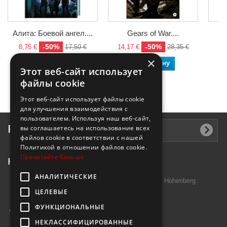
Алита: Боевой ангел....
Gears of War....
-50%
-50%
8,75 €
17,50 €
14,17 €
28,35 €
9,
×
В корзину
В корзину
Этот веб-сайт использует
файлы cookie
Этот веб-сайт использует файлы cookie
для улучшения взаимодействия с
пользователем. Используя наш веб-сайт,
Рассылка
вы соглашаетесь на использование всех
файлов cookie в соответствии с нашей
Политикой в ​​отношении файлов cookie.
Прочитайте больше
Контактная информация
АНАЛИТИЧЕСКИЕ
Introtek GmbH, Hutschenreuther Str. 13 95691 Hohenberg
ЦЕЛЕВЫЕ
Deutschland
ФУНКЦИОНАЛЬНЫЕ
Звоните нам:
+49 9632 7999000
НЕКЛАССИФИЦИРОВАННЫЕ