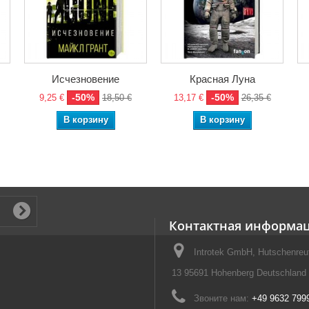
Исчезновение
Красная Луна
-50%
-50%
9,25 €
18,50 €
13,17 €
26,35 €
В корзину
В корзину
Контактная информа
Introtek GmbH, Hutschenreut
13 95691 Hohenberg Deutschland
Звоните нам:
+49 9632 799