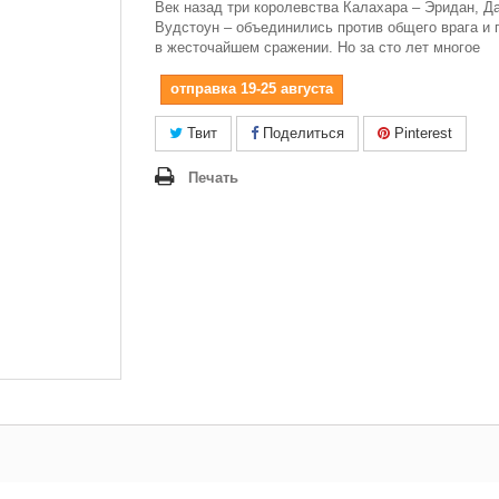
Век назад три королевства Калахара – Эридан, Д
Вудстоун – объединились против общего врага и
в жесточайшем сражении. Но за сто лет многое
отправка 19-25 августа
Твит
Поделиться
Pinterest
Печать