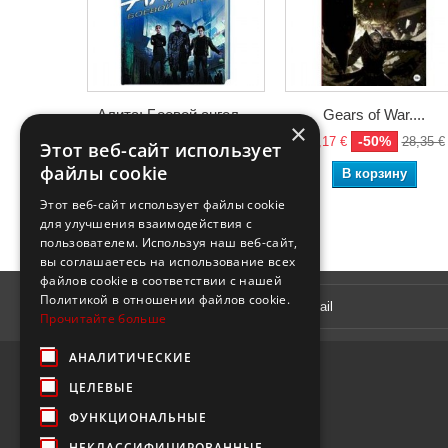
Алита: Боевой ангел....
Gears of War....
×
-50%
-50%
8,75 €
17,50 €
14,17 €
28,35 €
Этот веб-сайт использует
файлы cookie
В корзину
В корзину
Этот веб-сайт использует файлы cookie
для улучшения взаимодействия с
пользователем. Используя наш веб-сайт,
вы соглашаетесь на использование всех
файлов cookie в соответствии с нашей
Рассылка
Политикой в ​​отношении файлов cookie.
Прочитайте больше
АНАЛИТИЧЕСКИЕ
ЦЕЛЕВЫЕ
ФУНКЦИОНАЛЬНЫЕ
НЕКЛАССИФИЦИРОВАННЫЕ