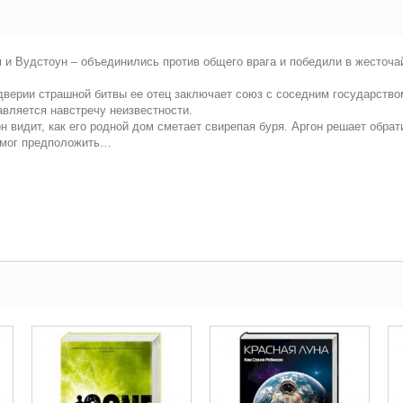
 и Вудстоун – объединились против общего врага и победили в жесточа
ддверии страшной битвы ее отец заключает союз с соседним государство
авляется навстречу неизвестности.
видит, как его родной дом сметает свирепая буря. Аргон решает обрат
н мог предположить…