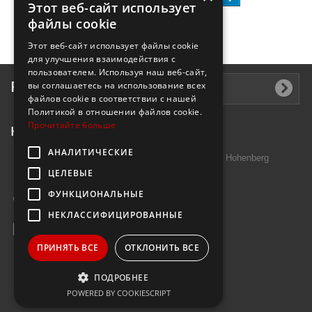
Этот веб-сайт использует
файлы cookie
Этот веб-сайт использует файлы cookie
для улучшения взаимодействия с
пользователем. Используя наш веб-сайт,
Рассылка
вы соглашаетесь на использование всех
файлов cookie в соответствии с нашей
Политикой в ​​отношении файлов cookie.
Прочитайте больше
Контактная информация
АНАЛИТИЧЕСКИЕ
Introtek GmbH, Hutschenreuther Str. 13 95691 Hohenberg
ЦЕЛЕВЫЕ
Deutschland
ФУНКЦИОНАЛЬНЫЕ
Звоните нам:
+49 9632 7999000
НЕКЛАССИФИЦИРОВАННЫЕ
E-mail:
info@janzenshop.de
ПРИНЯТЬ ВСЕ
ОТКЛОНИТЬ ВСЕ
ПОДРОБНЕЕ
POWERED BY COOKIESCRIPT