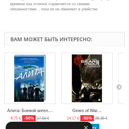
времени она отлично справляется со своими
обязанностями… пока ее не обвиняют в убийстве.
ВАМ МОЖЕТ БЫТЬ ИНТЕРЕСНО:
Алита: Боевой ангел....
Gears of War....
-50%
-50%
8,75 €
17,50 €
14,17 €
28,35 €
9,
×
В корзину
В корзину