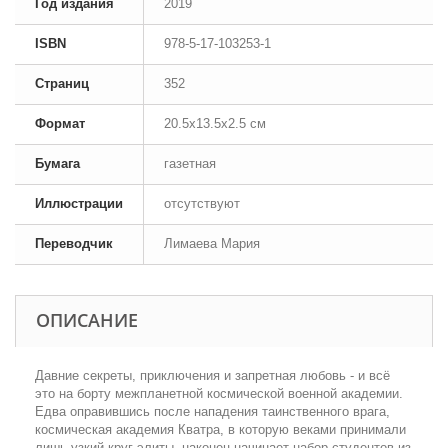
Год издания
2019
ISBN
978-5-17-103253-1
Страниц
352
Формат
20.5x13.5x2.5 см
Бумага
газетная
Иллюстрации
отсутствуют
Переводчик
Лимаева Мария
ОПИСАНИЕ
Давние секреты, приключения и запретная любовь - и всё
это на борту межпланетной космической военной академии.
Едва оправившись после нападения таинственного врага,
космическая академия Кватра, в которую веками принимали
лишь узкий круг элиты, наконец начинает набор студентов из