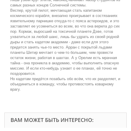
самых разных концов Солнечной системы.
Веспер, крутой пилот, мечтающая стать капитаном
космического корабля, внезапно проигрывает в состязаниях
язвительному парнишке откуда-то с пояса астероидов, и это
заставляет ее усомниться во всем, во что она верила до сих
пор. Кормак, выросший на токсичной планете Дэве, готов
ухватиться за любой шанс, лишь бы удрать из своей родной
дыры и стать кадетом академии - даже если для этого
придется занять чье-то место. Арран с покрытой льдами
планеты Шетир мечтает о чем-то большем, чем провести
остаток жизни, работая в шахтах. А у Орелии есть мрачная
тайна - она проникла в академию, чтобы выполнить опасную
миссию. И если кто-нибудь узнает о ее планах, ей точно не
поздоровится.
Но кадетам придётся позабыть обо всём, что их разделяет, и
объединиться в команду, чтобы противостоять коварному
врагу.
ВАМ МОЖЕТ БЫТЬ ИНТЕРЕСНО: