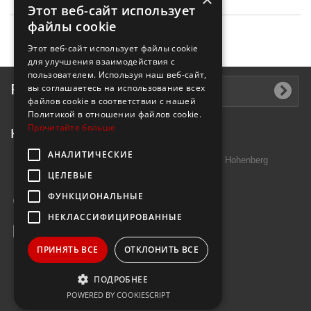
Этот веб-сайт использует
файлы cookie
Этот веб-сайт использует файлы cookie
для улучшения взаимодействия с
пользователем. Используя наш веб-сайт,
Рассылка
вы соглашаетесь на использование всех
файлов cookie в соответствии с нашей
Политикой в ​​отношении файлов cookie.
Прочитайте больше
Контактная информация
АНАЛИТИЧЕСКИЕ
Introtek GmbH, Hutschenreuther Str. 13 95691 Hohenberg
ЦЕЛЕВЫЕ
Deutschland
ФУНКЦИОНАЛЬНЫЕ
Звоните нам:
+49 9632 7999000
НЕКЛАССИФИЦИРОВАННЫЕ
E-mail:
info@janzenshop.de
ПРИНЯТЬ ВСЕ
ОТКЛОНИТЬ ВСЕ
ПОДРОБНЕЕ
POWERED BY COOKIESCRIPT