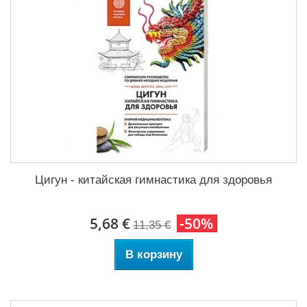
Цигун - китайская гимнастика для здоровья
5,68 €
-50%
11,35 €
В корзину