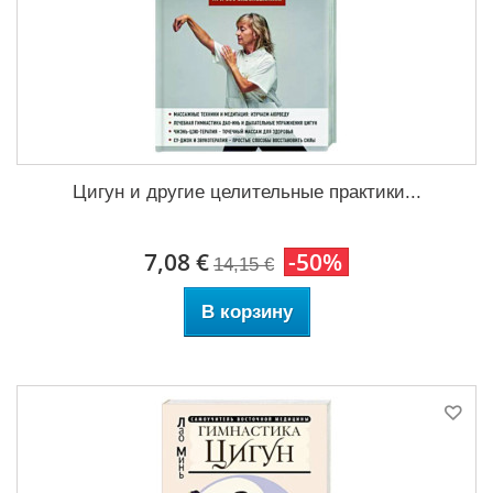
Цигун и другие целительные практики...
7,08 €
-50%
14,15 €
В корзину