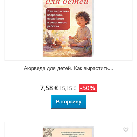
Аюрведа для детей. Как вырастить...
7,58 €
-50%
15,15 €
В корзину