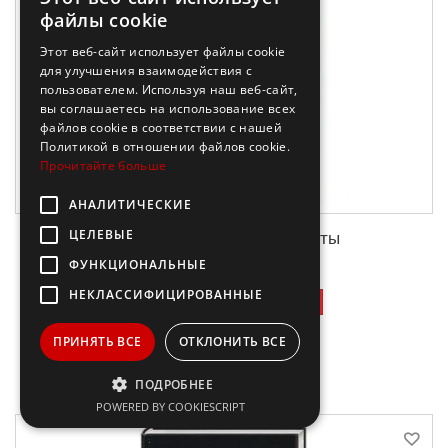
файлы cookie
Этот веб-сайт использует файлы cookie
для улучшения взаимодействия с
пользователем. Используя наш веб-сайт,
вы соглашаетесь на использование всех
файлов cookie в соответствии с нашей
Политикой в ​​отношении файлов cookie.
Прочитайте больше
АНАЛИТИЧЕСКИЕ
ЦЕЛЕВЫЕ
Я есть то. Классика Адвайты
ФУНКЦИОНАЛЬНЫЕ
НЕКЛАССИФИЦИРОВАННЫЕ
43,98 €
-50%
87,95 €
ПРИНЯТЬ ВСЕ
ОТКЛОНИТЬ ВСЕ
В корзину
ПОДРОБНЕЕ
POWERED BY COOKIESCRIPT