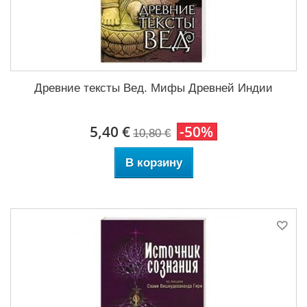
Древние тексты Вед. Мифы Древней Индии
5,40 €
-50%
10,80 €
В корзину