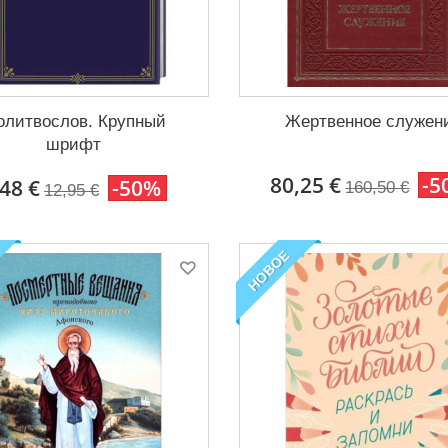
олитвослов. Крупный
Жертвенное служен
шрифт
80,25 €
-5
,48 €
-50%
160,50 €
12,95 €
НОВОЕ