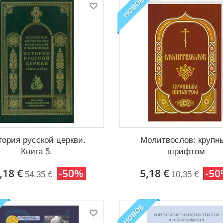
НОВОЕ
тория русской церкви.
Молитвослов: крупн
Книга 5.
шрифтом
,18 €
-50%
5,18 €
-5
54,35 €
10,35 €
НОВОЕ