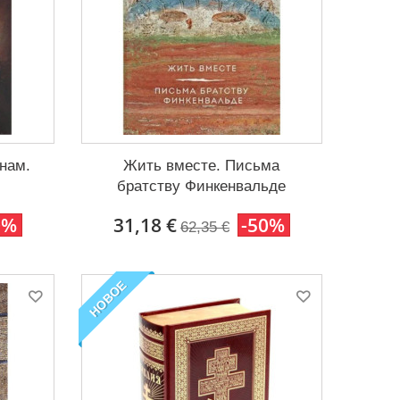
нам.
Жить вместе. Письма
братству Финкенвальде
0%
31,18 €
-50%
62,35 €
НОВОЕ