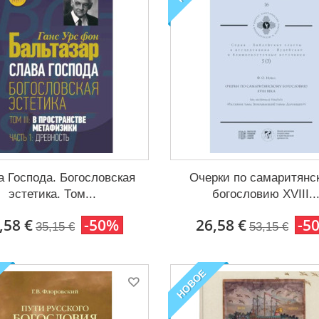
а Господа. Богословская
Очерки по самаритянс
эстетика. Том...
богословию XVIII..
,58 €
-50%
26,58 €
-5
35,15 €
53,15 €
НОВОЕ