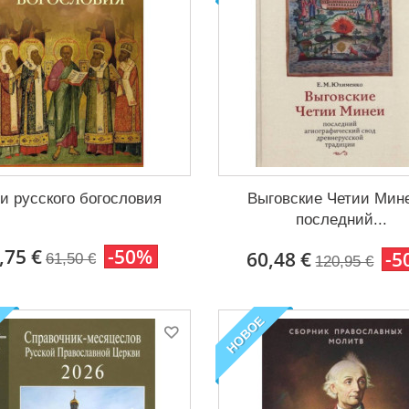
и русского богословия
Выговские Четии Мин
последний...
,75 €
-50%
60,48 €
-5
61,50 €
120,95 €
НОВОЕ