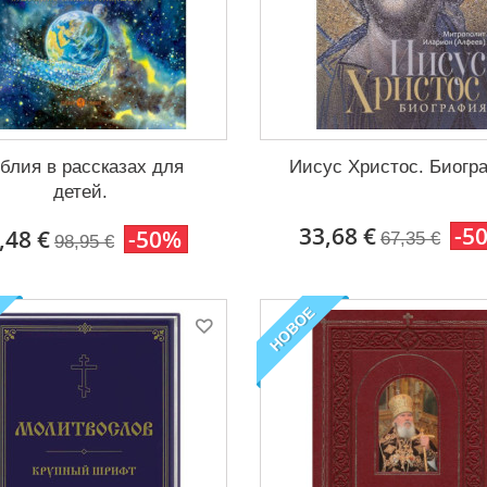
блия в рассказах для
Иисус Христос. Биогр
детей.
33,68 €
-5
,48 €
-50%
67,35 €
98,95 €
НОВОЕ