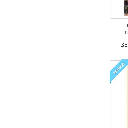
П
п
38
НОВОЕ