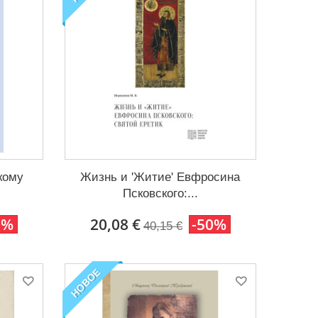
кому
Жизнь и 'Житие' Евфросина
.
Псковского:...
0%
20,08 €
-50%
40,15 €
НОВОЕ