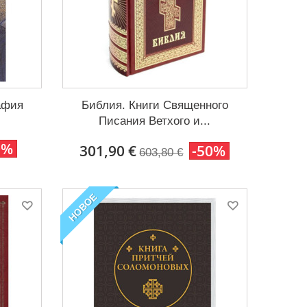
афия
Библия. Книги Священного
Писания Ветхого и...
0%
301,90 €
-50%
603,80 €
НОВОЕ