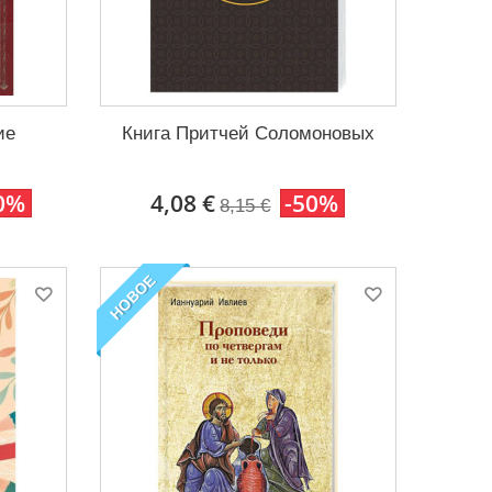
ие
Книга Притчей Соломоновых
0%
4,08 €
-50%
8,15 €
НОВОЕ