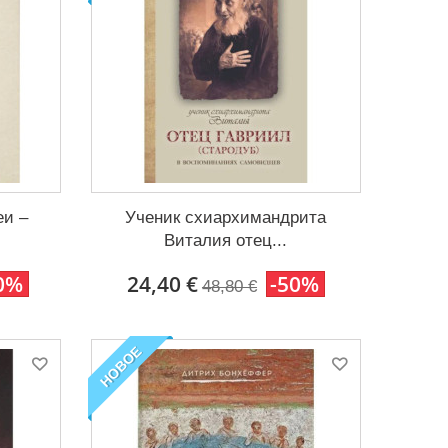
еи –
Ученик схиархимандрита
Виталия отец...
0%
24,40 €
-50%
48,80 €
НОВОЕ