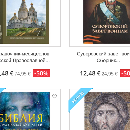
равочник-месяцеслов
Суворовский завет вои
сской Православной...
Сборник...
,48 €
-50%
12,48 €
-5
74,95 €
24,95 €
НОВОЕ