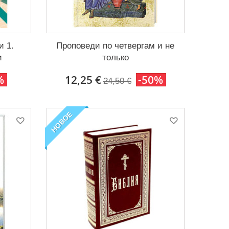
и 1.
Проповеди по четвергам и не
и
только
%
12,25 €
-50%
24,50 €
НОВОЕ