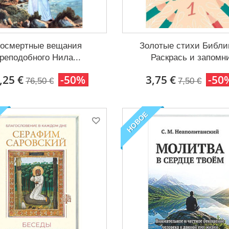
осмертные вещания
Золотые стихи Библи
реподобного Нила...
Раскрась и запомн
,25 €
-50%
3,75 €
-50
76,50 €
7,50 €
НОВОЕ