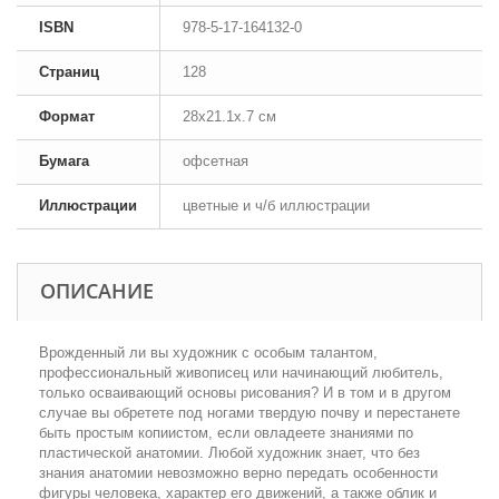
ISBN
978-5-17-164132-0
Страниц
128
Формат
28x21.1x.7 см
Бумага
офсетная
Иллюстрации
цветные и ч/б иллюстрации
ОПИСАНИЕ
Врожденный ли вы художник с особым талантом,
профессиональный живописец или начинающий любитель,
только осваивающий основы рисования? И в том и в другом
случае вы обретете под ногами твердую почву и перестанете
быть простым копиистом, если овладеете знаниями по
пластической анатомии. Любой художник знает, что без
знания анатомии невозможно верно передать особенности
фигуры человека, характер его движений, а также облик и