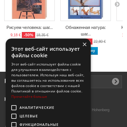
Рисуем человека: шаг...
Обнаженная натура:
Ка
шаг...
-50%
9,18 €
18,35 €
11,
-50%
11,40 €
22,80 €
×
В корзину
Этот веб-сайт использует
В корзину
файлы cookie
Этот веб-сайт использует файлы cookie
для улучшения взаимодействия с
пользователем. Используя наш веб-сайт,
Рассылка
вы соглашаетесь на использование всех
файлов cookie в соответствии с нашей
Политикой в ​​отношении файлов cookie.
Прочитайте больше
Контактная информация
АНАЛИТИЧЕСКИЕ
Introtek GmbH, Hutschenreuther Str. 13 95691 Hohenberg
ЦЕЛЕВЫЕ
Deutschland
ФУНКЦИОНАЛЬНЫЕ