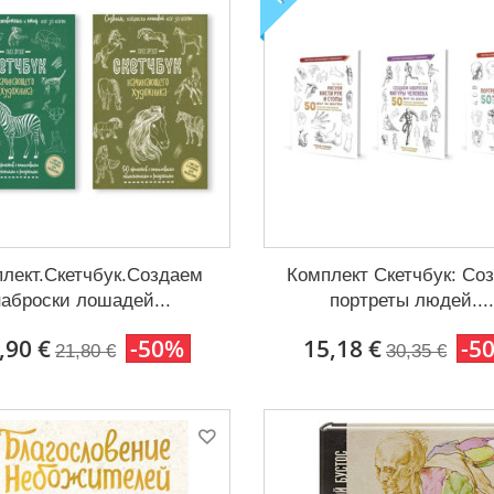
лект.Скетчбук.Создаем
Комплект Скетчбук: Со
наброски лошадей...
портреты людей...
,90 €
-50%
15,18 €
-5
21,80 €
30,35 €