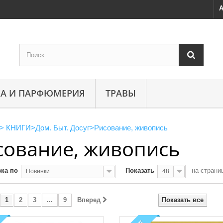
А
А И ПАРФЮМЕРИЯ
ТРАВЫ
>
КНИГИ
>
Дом. Быт. Досуг
>
Рисование, живопись
сование, живопись
ка по
Показать
на страни
Новинки
48
1
2
3
...
9
Вперед
Показать все