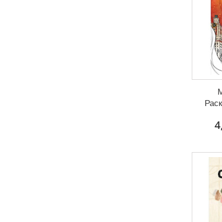
М
Рас
4