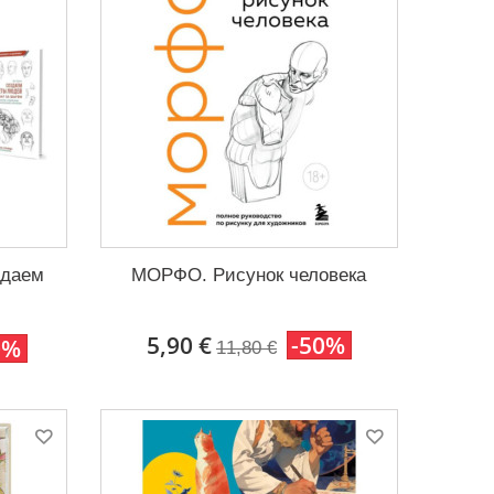
здаем
МОРФО. Рисунок человека
.
5,90 €
-50%
0%
11,80 €