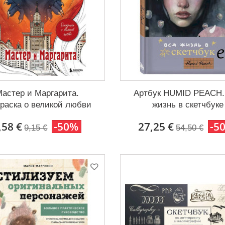
астер и Маргарита.
Артбук HUMID PEACH.
краска о великой любви
жизнь в скетчбуке
,58 €
-50%
27,25 €
-5
9,15 €
54,50 €