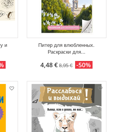
гу и
Питер для влюбленных.
Раскраски для...
0%
4,48 €
-50%
8,95 €