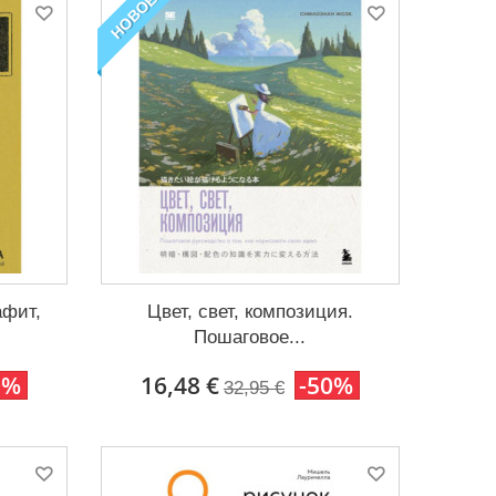
НОВОЕ
афит,
Цвет, свет, композиция.
Пошаговое...
0%
16,48 €
-50%
32,95 €