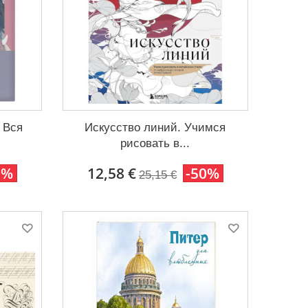
 Вся
Искусство линий. Учимся
рисовать в...
0%
12,58 €
-50%
25,15 €