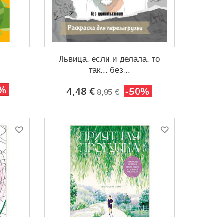
Львица, если и делала, то
так... без...
0%
4,48 €
-50%
8,95 €