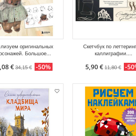
лизуем оригинальных
Скетчбук по леттерин
рсонажей. Большое...
каллиграфии....
,08 €
-50%
5,90 €
-5
34,15 €
11,80 €