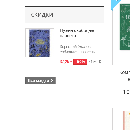
СКИДКИ
Нужна свободная
планета
Корнелий Удалов
собирался провести...
-50%
37,25 €
74,50 €
Комп
Все скидки
10