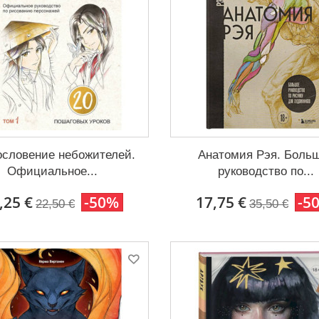
ословение небожителей.
Анатомия Рэя. Боль
Официальное...
руководство по...
,25 €
-50%
17,75 €
-5
22,50 €
35,50 €