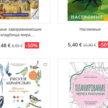
мые завораживающие
Насекомые
кладбища мира....
5,40 €
-5
,48 €
-50%
10,80 €
8,95 €