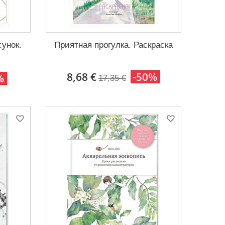
унок.
Приятная прогулка. Раскраска
8,68 €
-50%
%
17,35 €