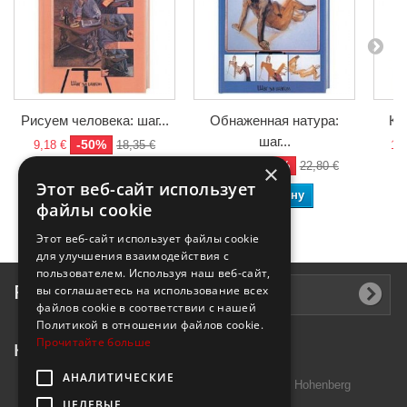
Рисуем человека: шаг...
Обнаженная натура:
Ка
шаг...
-50%
9,18 €
18,35 €
11,
-50%
11,40 €
22,80 €
×
В корзину
Этот веб-сайт использует
В корзину
файлы cookie
Этот веб-сайт использует файлы cookie
для улучшения взаимодействия с
пользователем. Используя наш веб-сайт,
Рассылка
вы соглашаетесь на использование всех
файлов cookie в соответствии с нашей
Политикой в ​​отношении файлов cookie.
Прочитайте больше
Контактная информация
АНАЛИТИЧЕСКИЕ
Introtek GmbH, Hutschenreuther Str. 13 95691 Hohenberg
ЦЕЛЕВЫЕ