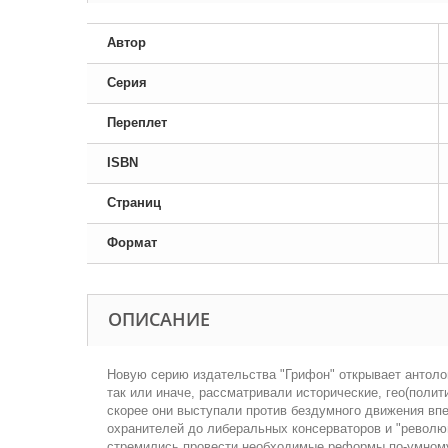
Автор
Серия
Переплет
ISBN
Страниц
Формат
ОПИСАНИЕ
Новую серию издательства "Грифон" открывает антоло
так или иначе, рассматривали исторические, гео(полит
скорее они выступали против бездумного движения впе
охранителей до либеральных консерваторов и "революц
стремились провести необходимые реформы по-умному: 