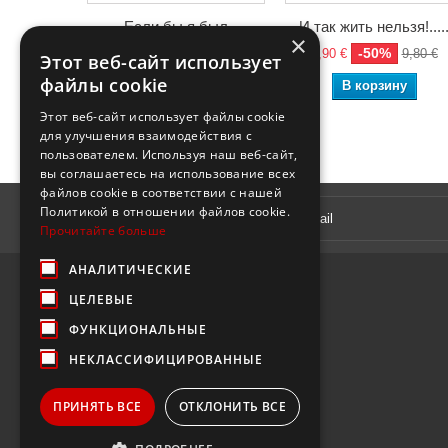
Если бы я был
И так жить нельзя!....
×
Сталиным…
-50%
4,90 €
9,80 €
Этот веб-сайт использует
-50%
4,90 €
9,80 €
файлы cookie
В корзину
В корзину
Этот веб-сайт использует файлы cookie
для улучшения взаимодействия с
пользователем. Используя наш веб-сайт,
вы соглашаетесь на использование всех
файлов cookie в соответствии с нашей
Рассылка
Политикой в ​​отношении файлов cookie.
Прочитайте больше
АНАЛИТИЧЕСКИЕ
ЦЕЛЕВЫЕ
ФУНКЦИОНАЛЬНЫЕ
НЕКЛАССИФИЦИРОВАННЫЕ
ПРИНЯТЬ ВСЕ
ОТКЛОНИТЬ ВСЕ