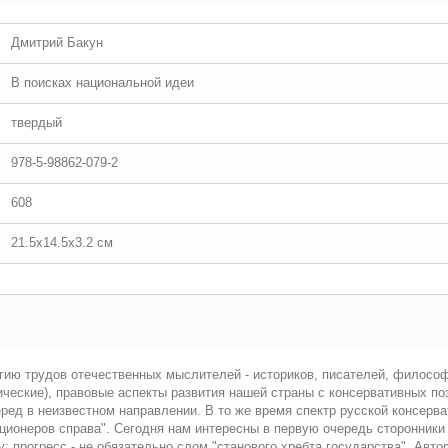
Дмитрий Бакун
В поисках национальной идеи
твердый
978-5-98862-079-2
608
21.5x14.5x3.2 см
гию трудов отечественных мыслителей - историков, писателей, философ
ические), правовые аспекты развития нашей страны с консервативных по
ред в неизвестном направлении. В то же время спектр русской консерв
ионеров справа". Сегодня нам интересны в первую очередь сторонники 
прогресс - не обязательно слом "станового хребта государства". Авто