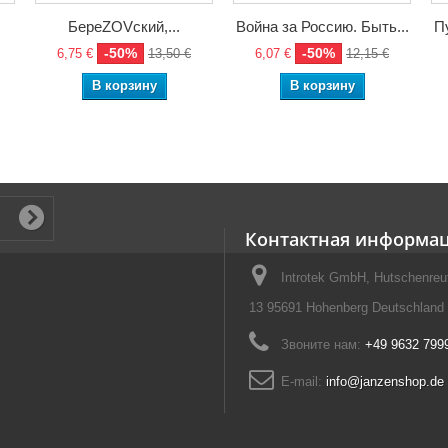
.
БереZOVский,...
Война за Россию. Быть...
Пу
-50%
-50%
6,75 €
13,50 €
6,07 €
12,15 €
В корзину
В корзину
Контактная информа
Introtek GmbH, Hutschenreut
13 95691 Hohenberg Deutschland
Звоните нам:
+49 9632 799
E-mail:
info@janzenshop.de