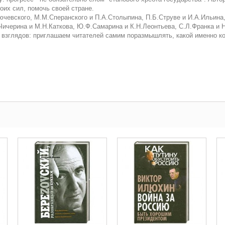
оих сил, помочь своей стране.
чевского, М.М.Сперанского и П.А.Столыпина, П.Б.Струве и И.А.Ильина, 
.Чичерина и М.Н.Каткова, Ю.Ф.Самарина и К.Н.Леонтьева, С.Л.Франка и 
 взглядов: приглашаем читателей самим поразмышлять, какой именно ко