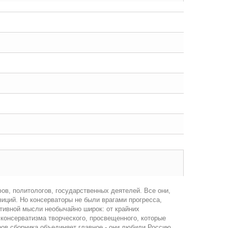
ов, политологов, государственных деятелей. Все они,
зиций. Но консерваторы не были врагами прогресса,
ативной мысли необычайно широк: от крайних
консерватизма творческого, просвещенного, которые
ров сборника объединяет главное - они любили Россию,