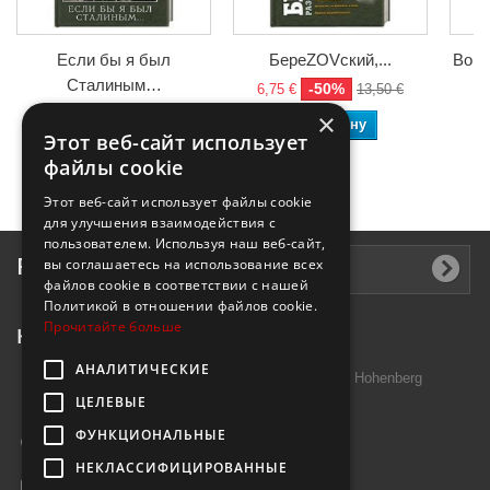
Если бы я был
БереZOVский,...
Войн
Сталиным…
-50%
6,75 €
13,50 €
6,
-50%
4,90 €
9,80 €
×
В корзину
Этот веб-сайт использует
В корзину
файлы cookie
Этот веб-сайт использует файлы cookie
для улучшения взаимодействия с
пользователем. Используя наш веб-сайт,
Рассылка
вы соглашаетесь на использование всех
файлов cookie в соответствии с нашей
Политикой в ​​отношении файлов cookie.
Прочитайте больше
Контактная информация
АНАЛИТИЧЕСКИЕ
Introtek GmbH, Hutschenreuther Str. 13 95691 Hohenberg
ЦЕЛЕВЫЕ
Deutschland
ФУНКЦИОНАЛЬНЫЕ
Звоните нам:
+49 9632 7999000
НЕКЛАССИФИЦИРОВАННЫЕ