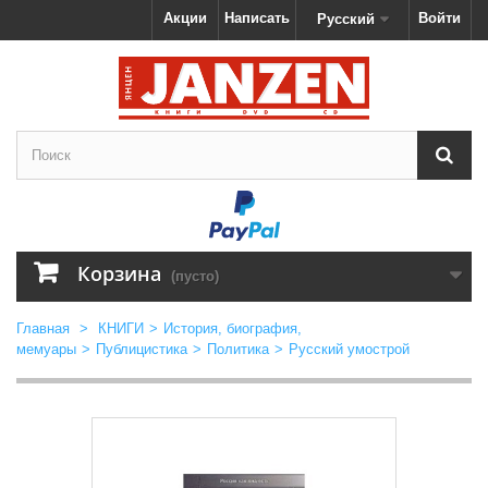
Акции
Написать
Войти
Русский
Корзина
(пусто)
Главная
>
КНИГИ
>
История, биография,
мемуары
>
Публицистика
>
Политика
>
Русский умострой