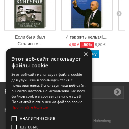
Если бы я был
И так жить нельзя!.....
Сталиным…
-50%
4,90 €
9,80 €
6,
-50%
4,90 €
9,80 €
×
В корзину
Этот веб-сайт использует
В корзину
файлы cookie
Этот веб-сайт использует файлы cookie
для улучшения взаимодействия с
пользователем. Используя наш веб-сайт,
Рассылка
вы соглашаетесь на использование всех
файлов cookie в соответствии с нашей
Политикой в ​​отношении файлов cookie.
Прочитайте больше
Контактная информация
АНАЛИТИЧЕСКИЕ
Introtek GmbH, Hutschenreuther Str. 13 95691 Hohenberg
ЦЕЛЕВЫЕ