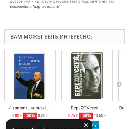
доброе имя и начистоту рассказывает о том, за что его так
невзлюбила "партия власти".
ВАМ МОЖЕТ БЫТЬ ИНТЕРЕСНО:
И так жить нельзя!.....
БереZOVский,...
Войн
-50%
-50%
4,90 €
9,80 €
6,75 €
13,50 €
6,
×
В корзину
В корзину