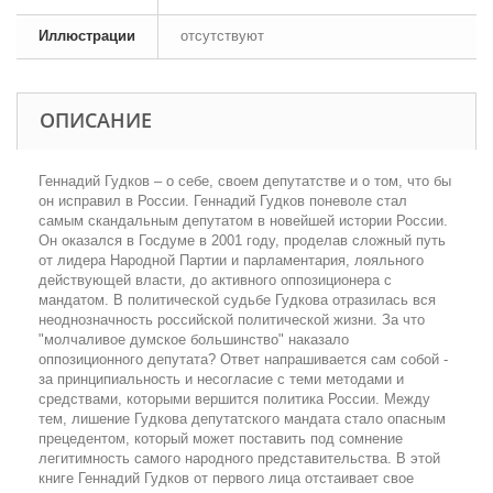
Иллюстрации
отсутствуют
ОПИСАНИЕ
Геннадий Гудков – о себе, своем депутатстве и о том, что бы
он исправил в России. Геннадий Гудков поневоле стал
самым скандальным депутатом в новейшей истории России.
Он оказался в Госдуме в 2001 году, проделав сложный путь
от лидера Народной Партии и парламентария, лояльного
действующей власти, до активного оппозиционера с
мандатом. В политической судьбе Гудкова отразилась вся
неоднозначность российской политической жизни. За что
"молчаливое думское большинство" наказало
оппозиционного депутата? Ответ напрашивается сам собой -
за принципиальность и несогласие с теми методами и
средствами, которыми вершится политика России. Между
тем, лишение Гудкова депутатского мандата стало опасным
прецедентом, который может поставить под сомнение
легитимность самого народного представительства. В этой
книге Геннадий Гудков от первого лица отстаивает свое