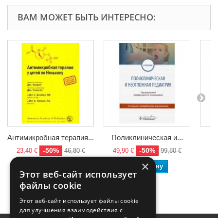
ВАМ МОЖЕТ БЫТЬ ИНТЕРЕСНО:
Антимикробная терапия...
Поликлиническая и...
Л
-50%
-50%
23,40 €
46,80 €
49,90 €
99,80 €
3
×
В корзину
В корзину
Этот веб-сайт использует
файлы cookie
Этот веб-сайт использует файлы cookie
для улучшения взаимодействия с