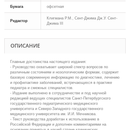
Бумага
офсетная
Клигмана Р.М., Сент-Джима Дж.У. Сент-
Редактор
Джима III
ОПИСАНИЕ
Главные достоинства настоящего издания:
- Руководство охватывает широкий спектр вопросов по
различным состояниям и нозологическим формам, содержит
базовую современную информацию по диагностике, лечению
и профилактике заболеваний, встречающихся в практике
педиатра и смежных специалистов.
- Издание выполнено в сотрудничестве и под научной
редакцией ведущих специалистов Санкт-Петербургского
государственного педиатрического медицинского
университета и Северо-Западного государственного
медицинского университета им. И.И. Мечникова.
- Текст руководства доработан к использованию в
Российской Федерации и дополнен комментариями на
основании принятых в нашей стране клинических