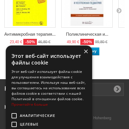
Антимикробная терапия...
Поликлиническая и...
Л
-50%
-50%
23,40 €
46,80 €
49,90 €
99,80 €
3
×
В корзину
В корзину
Этот веб-сайт использует
файлы cookie
Этот веб-сайт использует файлы cookie
для улучшения взаимодействия с
пользователем. Используя наш веб-сайт,
Рассылка
вы соглашаетесь на использование всех
файлов cookie в соответствии с нашей
Политикой в ​​отношении файлов cookie.
Прочитайте больше
Контактная информация
АНАЛИТИЧЕСКИЕ
Introtek GmbH, Hutschenreuther Str. 13 95691 Hohenberg
ЦЕЛЕВЫЕ
Deutschland