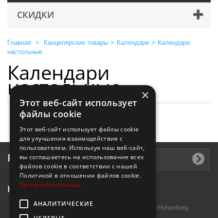
СКИДКИ
Главная
>
Канцелярские товары
>
Календари
>
Календари
настольные
Календари
настольные
×
Этот веб-сайт использует
файлы cookie
Этот веб-сайт использует файлы cookie
для улучшения взаимодействия с
пользователем. Используя наш веб-сайт,
Рассылка
вы соглашаетесь на использование всех
файлов cookie в соответствии с нашей
Политикой в ​​отношении файлов cookie.
Прочитайте больше
Контактная информация
АНАЛИТИЧЕСКИЕ
Introtek GmbH, Hutschenreuther Str. 13 95691 Hohenberg