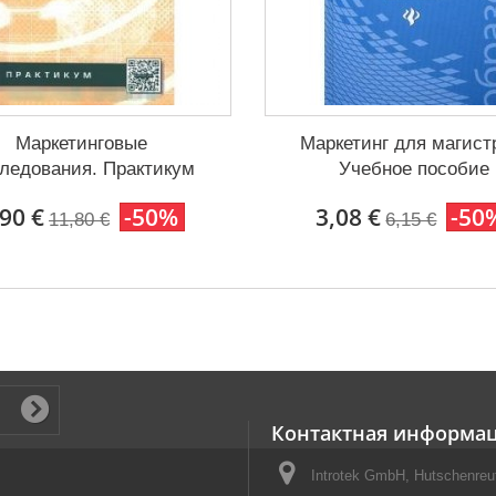
Маркетинговые
Маркетинг для магист
ледования. Практикум
Учебное пособие
,90 €
-50%
3,08 €
-50
11,80 €
6,15 €
Контактная информа
Introtek GmbH, Hutschenreut