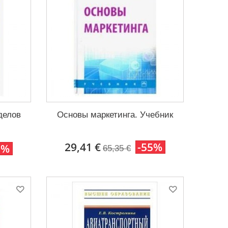
делов
Основы маркетинга. Учебник
29,41 €
-55%
0%
65,35 €