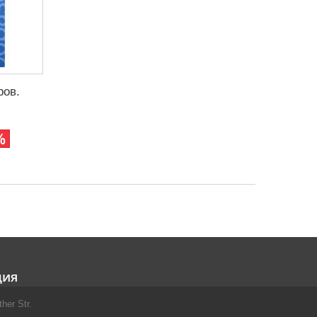
ров.
%
ция
her Str.