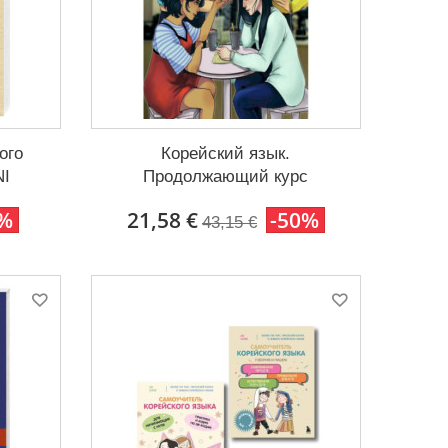
ого
Корейский язык.
NI
Продолжающий курс
0%
21,58 €
-50%
43,15 €