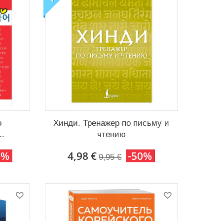
о
Хинди. Тренажер по письму и
..
чтению
0%
4,98 €
-50%
9,95 €