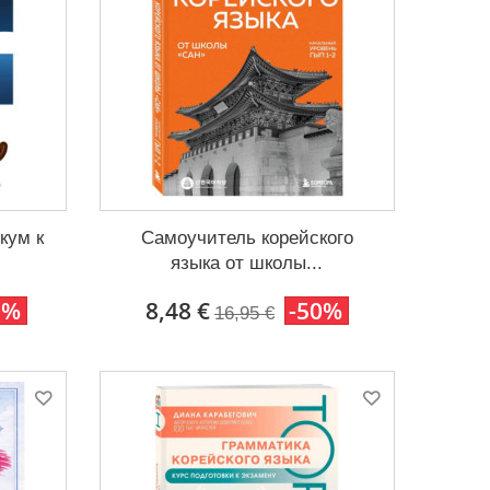
кум к
Самоучитель корейского
языка от школы...
0%
8,48 €
-50%
16,95 €