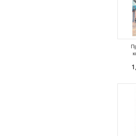
Пр
к
1