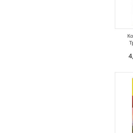
Ко
Т
4