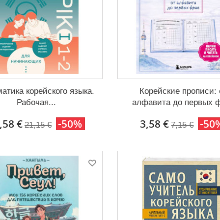
атика корейского языка.
Корейские прописи: 
Рабочая...
алфавита до первых 
,58 €
-50%
3,58 €
-50
21,15 €
7,15 €