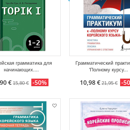
ейская грамматика для
Грамматический практи
начинающих....
'Полному курсу...
,90 €
-50%
10,98 €
-5
15,80 €
21,95 €