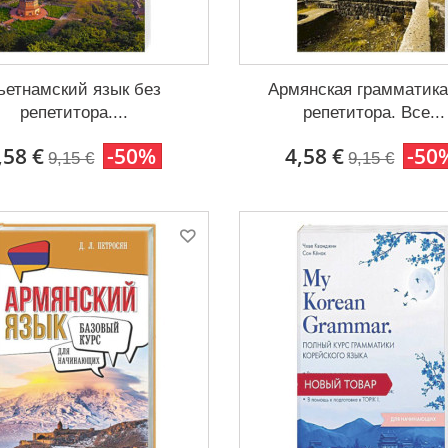
ьетнамский язык без
Армянская грамматика
репетитора....
репетитора. Все...
,58 €
-50%
4,58 €
-50
9,15 €
9,15 €