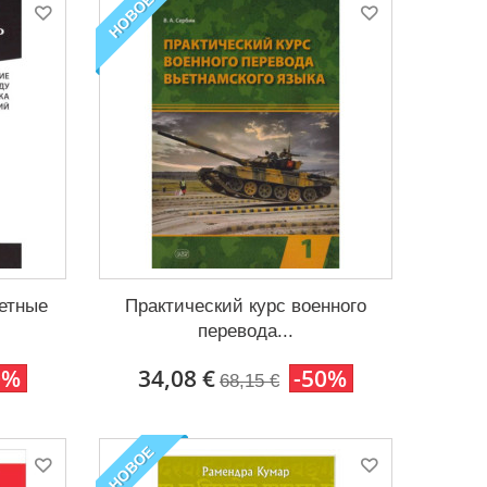
НОВОЕ
зетные
Практический курс военного
перевода...
0%
34,08 €
-50%
68,15 €
НОВОЕ