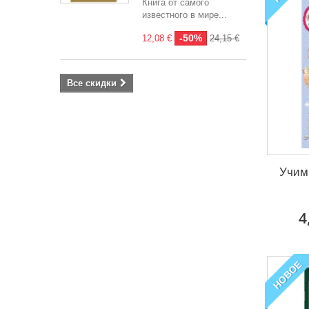
Книга от самого
известного в мире...
-50%
12,08 €
24,15 €
Все скидки
Учим
4
НОВОЕ