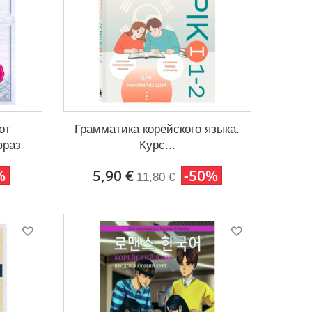
от
Грамматика корейского языка.
фраз
Курс...
%
5,90 €
-50%
11,80 €