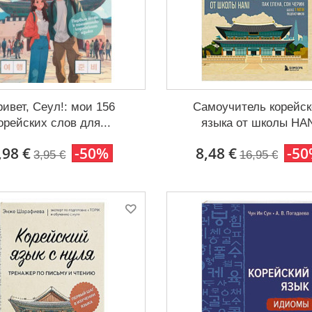
ивет, Сеул!: мои 156
Самоучитель корейск
орейских слов для...
языка от школы HA
,98 €
-50%
8,48 €
-5
3,95 €
16,95 €