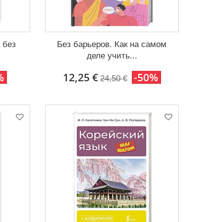
 без
Без барьеров. Как на самом
деле учить...
%
12,25 €
-50%
24,50 €