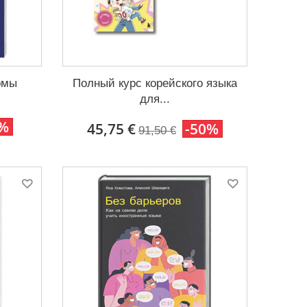
омы
Полный курс корейского языка
для...
0%
45,75 €
-50%
91,50 €