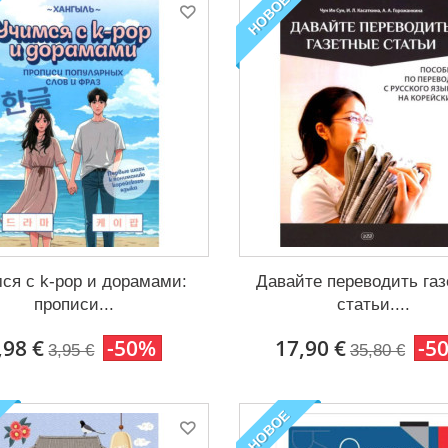
НОВОЕ
ся с k-pop и дорамами:
Давайте переводить га
прописи...
статьи....
,98 €
-50%
17,90 €
-5
3,95 €
35,80 €
НОВОЕ