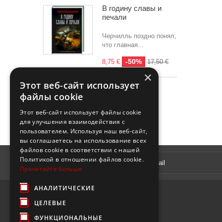
В годину славы и
печали
Черчилль поздно понял,
что главная...
-50%
8,75 €
17,50 €
×
Этот веб-сайт использует
Все скидки
файлы cookie
Этот веб-сайт использует файлы cookie
для улучшения взаимодействия с
пользователем. Используя наш веб-сайт,
вы соглашаетесь на использование всех
файлов cookie в соответствии с нашей
Рассылка
Политикой в ​​отношении файлов cookie.
Прочитайте больше
АНАЛИТИЧЕСКИЕ
ЦЕЛЕВЫЕ
ФУНКЦИОНАЛЬНЫЕ