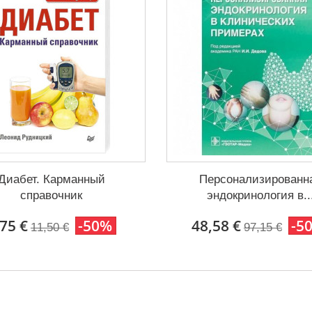
Диабет. Карманный
Персонализированн
справочник
эндокринология в..
,75 €
-50%
48,58 €
-5
11,50 €
97,15 €