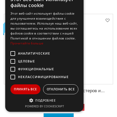
файлы cookie
Этот веб-сайт использует файлы cookie
НОВОЕ
для улучшения взаимодействия с
пользователем. Используя наш веб-сайт,
вы соглашаетесь на использование всех
файлов cookie в соответствии с нашей
Политикой в ​​отношении файлов cookie.
Прочитайте больше
АНАЛИТИЧЕСКИЕ
ЦЕЛЕВЫЕ
ФУНКЦИОНАЛЬНЫЕ
НЕКЛАССИФИЦИРОВАННЫЕ
ПРИНЯТЬ ВСЕ
ОТКЛОНИТЬ ВСЕ
Школа поэтов. Сборник стихов мастеров и...
ПОДРОБНЕЕ
12,90 €
-50%
POWERED BY COOKIESCRIPT
25,80 €