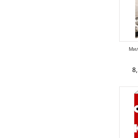
Мил
8