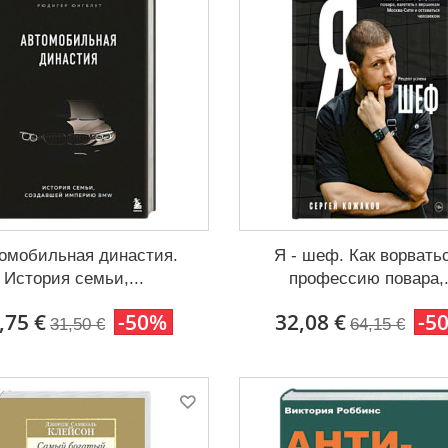
омобильная династия.
Я - шеф. Как ворвать
История семьи,...
профессию повара,.
,75 €
-50%
32,08 €
-5
31,50 €
64,15 €