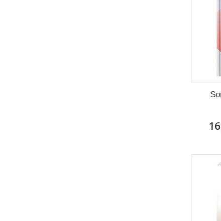
So
16