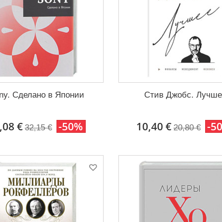
ny. Cделано в Японии
Стив Джобс. Лучше
,08 €
-50%
10,40 €
-5
32,15 €
20,80 €