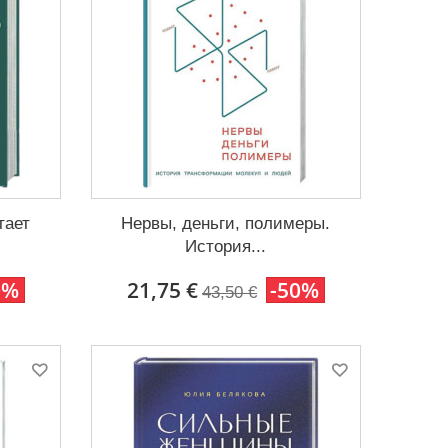
тает
Нервы, деньги, полимеры.
.
История...
0%
21,75 €
-50%
43,50 €