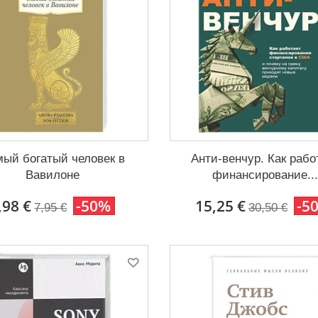
ый богатый человек в
Анти-венчур. Как рабо
Вавилоне
финансирование..
,98 €
-50%
15,25 €
-5
7,95 €
30,50 €