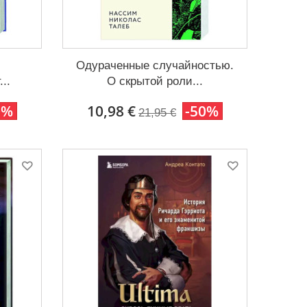
Одураченные случайностью.
..
О скрытой роли...
0%
10,98 €
-50%
21,95 €