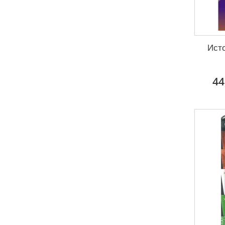
Ист
44