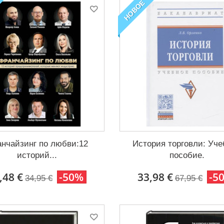
НОВОЕ
нчайзинг по любви:12
История торговли: Уче
историй...
пособие.
,48 €
-50%
33,98 €
-5
34,95 €
67,95 €