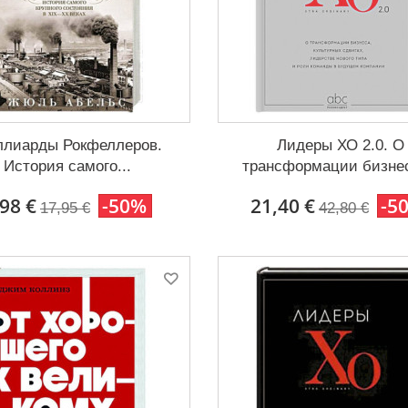
лиарды Рокфеллеров.
Лидеры ХО 2.0. О
История самого...
трансформации бизнеса
,98 €
-50%
21,40 €
-5
17,95 €
42,80 €