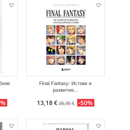
бное
Final Fantasy: Истоки и
развитие...
0%
13,18 €
-50%
26,35 €