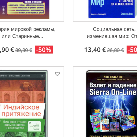
ория мировой рекламы,
Социальная сеть,
или Старинные...
изменившая мир: От.
,90 €
-50%
13,40 €
-5
89,80 €
26,80 €