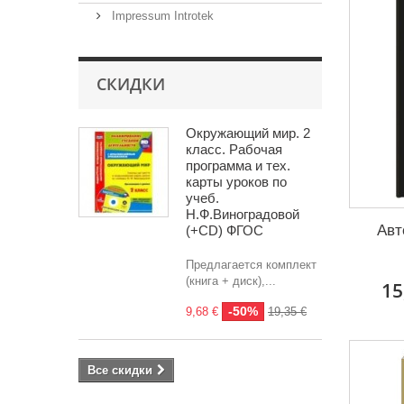
Impressum Introtek
СКИДКИ
Окружающий мир. 2
класс. Рабочая
программа и тех.
карты уроков по
учеб.
Н.Ф.Виноградовой
Авт
(+CD) ФГОС
Предлагается комплект
(книга + диск),...
15
-50%
9,68 €
19,35 €
Все скидки