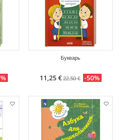
Букварь
0%
11,25 €
-50%
22,50 €