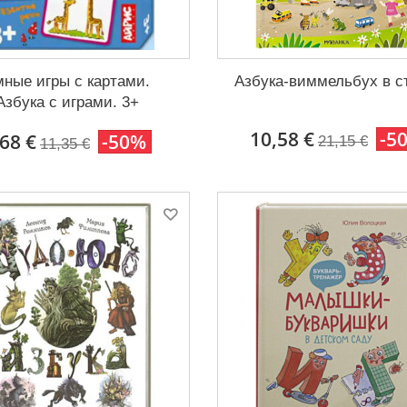
мные игры с картами.
Азбука-виммельбух в с
Азбука с играми. 3+
10,58 €
-5
,68 €
-50%
21,15 €
11,35 €