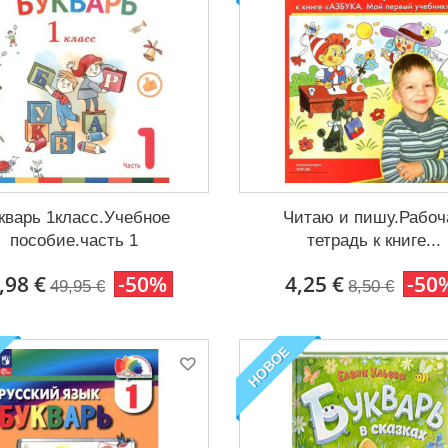
кварь 1класс.Учебное
Читаю и пишу.Рабоч
пособие.часть 1
тетрадь к книге...
,98 €
-50%
4,25 €
-50
49,95 €
8,50 €
НОВОЕ