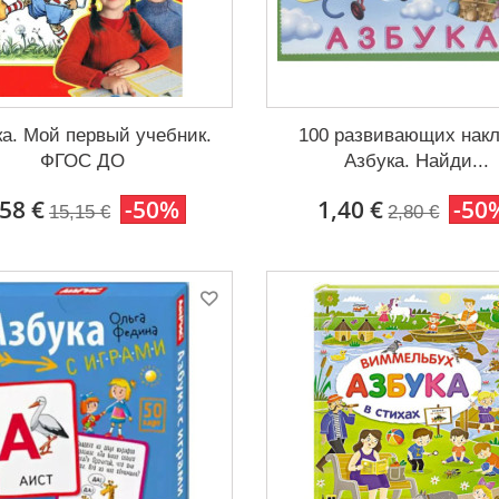
ка. Мой первый учебник.
100 развивающих накл
ФГОС ДО
Азбука. Найди...
,58 €
-50%
1,40 €
-50
15,15 €
2,80 €