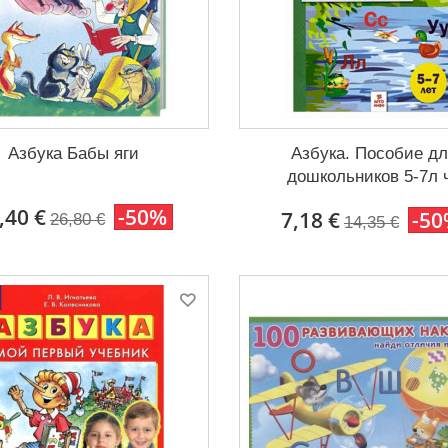
Азбука Бабы яги
Азбука. Пособие д
дошкольников 5-7л 
,40 €
-50%
7,18 €
-5
26,80 €
14,35 €