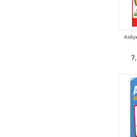
Азбу
7