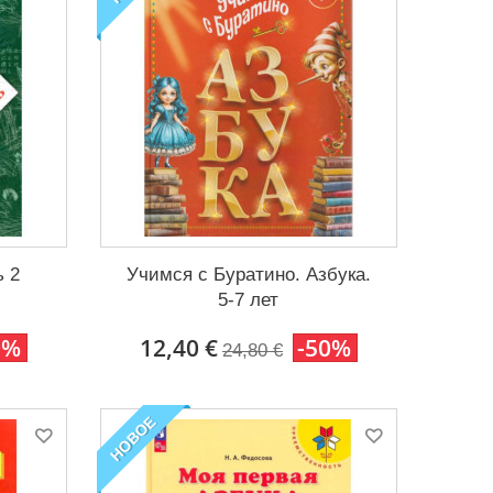
ь 2
Учимся с Буратино. Азбука.
5-7 лет
0%
12,40 €
-50%
24,80 €
НОВОЕ