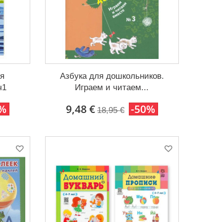
ля
Азбука для дошкольников.
ч1
Играем и читаем...
0%
9,48 €
-50%
18,95 €