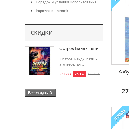
Порядок и условия использования
Impressum Introtek
СКИДКИ
Остров Банды пяти
'Остров Банды пяти' -
это весёлая...
Азбу
-50%
23,68 €
47,35 €
27
Все скидки
НОВОЕ