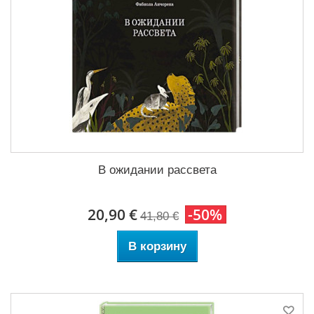
В ожидании рассвета
20,90 €
-50%
41,80 €
В корзину