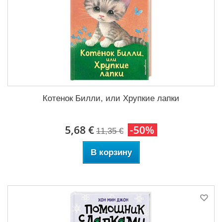
Котенок Билли, или Хрупкие лапки
5,68 €
-50%
11,35 €
В корзину