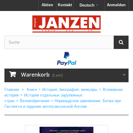
Aktien
Kontakt
Anmelden
Deutsch
Warenkorb
(Leer)
Главная
>
Книги
>
История, биография, мемуары
>
Всемирная
история
>
История отдельных зарубежных
стран
>
Великобритания
>
Нормандское завоевание. Битва при
Гастингсе и падение англосаксонской Англии