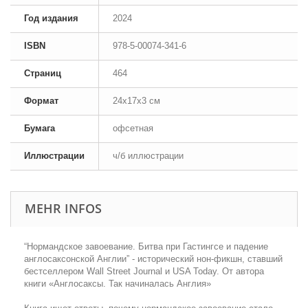
Год издания
2024
ISBN
978-5-00074-341-6
Страниц
464
Формат
24x17x3 см
Бумага
офсетная
Иллюстрации
ч/б иллюстрации
MEHR INFOS
“Нормандское завоевание. Битва при Гастингсе и падение
англосаксонской Англии” - исторический нон-фикшн, ставший
бестселлером Wall Street Journal и USA Today. От автора
книги «‎Англосаксы. Так начиналась Англия»‎