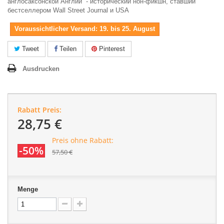
англосаксонской Англии” - исторический нон-фикшн, ставший
бестселлером Wall Street Journal и USA
Voraussichtlicher Versand: 19. bis 25. August
Tweet
Teilen
Pinterest
Ausdrucken
Rabatt Preis:
28,75 €
Preis ohne Rabatt:
-50%
57,50 €
Menge